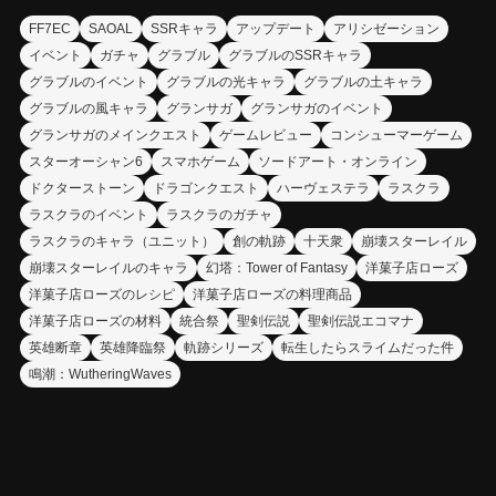
FF7EC
SAOAL
SSRキャラ
アップデート
アリシゼーション
イベント
ガチャ
グラブル
グラブルのSSRキャラ
グラブルのイベント
グラブルの光キャラ
グラブルの土キャラ
グラブルの風キャラ
グランサガ
グランサガのイベント
グランサガのメインクエスト
ゲームレビュー
コンシューマーゲーム
スターオーシャン6
スマホゲーム
ソードアート・オンライン
ドクターストーン
ドラゴンクエスト
ハーヴェステラ
ラスクラ
ラスクラのイベント
ラスクラのガチャ
ラスクラのキャラ（ユニット）
創の軌跡
十天衆
崩壊スターレイル
崩壊スターレイルのキャラ
幻塔：Tower of Fantasy
洋菓子店ローズ
洋菓子店ローズのレシピ
洋菓子店ローズの料理商品
洋菓子店ローズの材料
統合祭
聖剣伝説
聖剣伝説エコマナ
英雄断章
英雄降臨祭
軌跡シリーズ
転生したらスライムだった件
鳴潮：WutheringWaves