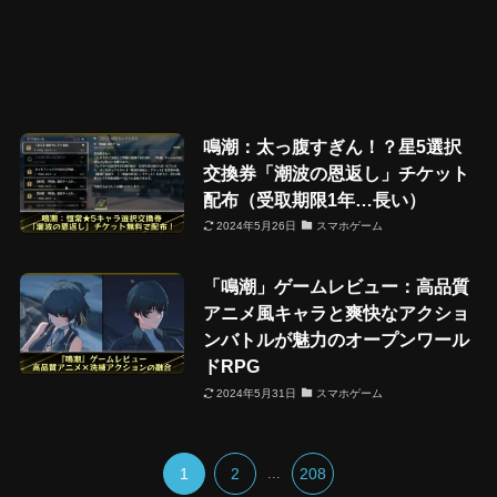
鳴潮：太っ腹すぎん！？星5選択
交換券「潮波の恩返し」チケット
配布（受取期限1年…長い）
2024年5月26日
スマホゲーム
「鳴潮」ゲームレビュー：高品質
アニメ風キャラと爽快なアクショ
ンバトルが魅力のオープンワール
ドRPG
2024年5月31日
スマホゲーム
1
2
...
208