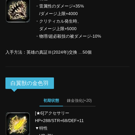
・雷属性のダメージ+35%
/ダメージ上限+4000
・クリティカル発生時、
ダメージ上限+5000
・物理/超必殺技の被ダメージ-10%
入手方法：英雄の真証Ⅲ(2024年)交換 …50個
白翼獣の金色羽
初期状態
錬金強化(+20)
[★6]アクセサリー
HP+288/STR+68/DEF+11
▼特性