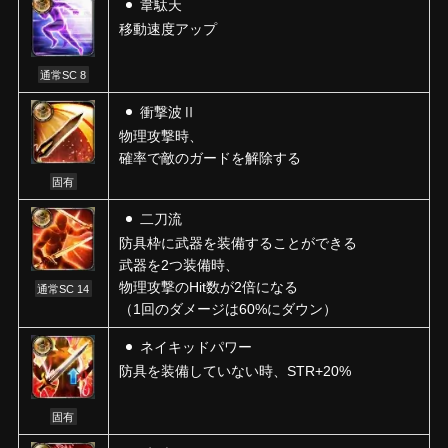
韋駄天
移動速度アップ
通常SC 8
衝撃波Ⅱ
物理攻撃時、
確率で敵のガードを解除する
固有
二刀流
防具枠に武器を装備することができる
武器を2つ装備時、
物理攻撃のHit数が2倍になる
通常SC 14
（1回のダメージは60%にダウン）
ネイキッドパワー
防具を装備していない時、STR+20%
固有