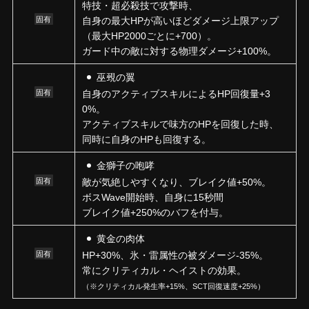
特技・超必殺技で攻撃時、
固有
自身の最大HPが高いほどダメージ上限アップ
（最大HP2000ごとに+700）。
ガード中の敵に対する物理ダメージ+100%。
巫覡の翼
固有
自身のアクティブスキルによるHP回復量+3
0%。
アクティブスキルで味方のHPを回復した時、
同時に自身のHPも回復する。
金獅子の咆哮
固有
敵が気絶しやすくなり、ブレイク値+50%。
ボスWave開始時、自身に15秒間
ブレイク値+250%のバフを付与。
黄金の肉体
固有
HP+30%、氷・雷属性の被ダメージ-35%。
常にクリティカル・ヘイストの効果。
（※クリティカル発生率+15%、SCT回復速度+25%）