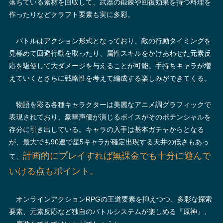
落ちている素材を回収して、武器の鍛錬や回復効果を持つ料理を
作ったりなどクラフト要素も実に多彩。
バトルはアクション形式となっており、敵の行動タイミングを
見極めて回避行動を取ったり、属性スキルをかけあわせた元素反
応を駆使して大ダメージを与えることが可能。手持ちキャラが増
えていくとさらに戦略性を考えて編成する楽しみができてくる。
物語を彩る各種キャラクターは美麗なアニメ調グラフィックで
表現されており、豪華声優が演じるボイスがそのポテンシャルを
存分に引き出している。キャラの入手は基本ガチャからとなる
が、最大でも90連で星5キャラが確定出現する天井の低さもあっ
計画的にプレイすれば無課金でも十分に遊んで
て、
いける点もポイント。
オンラインアクションRPGの王道要素を抑えつつ、多彩な探索
要素、元素反応など独自のバトルシステムが楽しめる『原神』、