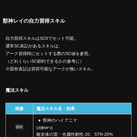
獣神レイの自力習得スキル
自力習得スキルはSC0でセット可能。
通常SC表記があるスキルは、
アーク習得時にセットする際のSC値を参照。
（どれくらいSC節約できるかの参考に）
※固有表記は習得可能なアークが無いスキル。
魔法スキル
画像
魔法スキル名・効果
獣神のハイアニマ
固有
[消費MP 0]
敵全体の雷・光属性耐性-20、STR-20%