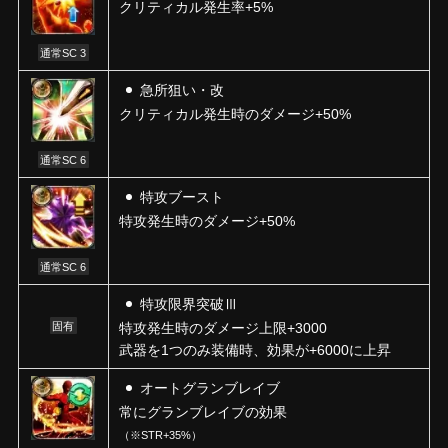
クリティカル発生率+5%
通常SC 3
急所狙い・改
クリティカル発生時のダメージ+50%
通常SC 6
特攻ブースト
特攻発生時のダメージ+50%
通常SC 6
特攻限界突破Ⅲ
固有
特攻発生時のダメージ上限+3000
武器を1つのみ装備時、効果が+6000に上昇
オートグランブレイブ
常にグランブレイブの効果
（※STR+35%）