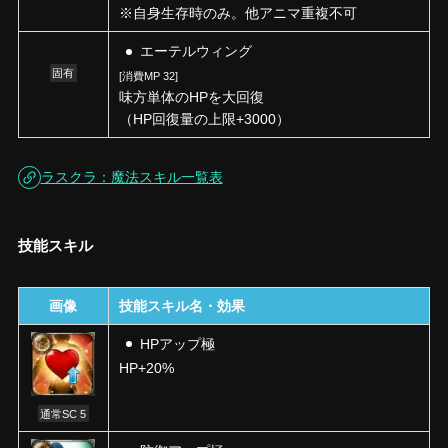
※自身生存時のみ。他アニマ重複不可
エーテルウィング
固有
[消費MP 32]
味方単体のHPを大回復
（HP回復量の上限+3000）
ラスクラ：魔法スキル一覧表
技能スキル
画像
技能スキル名・効果
HPアップ極
HP+20%
通常SC 5