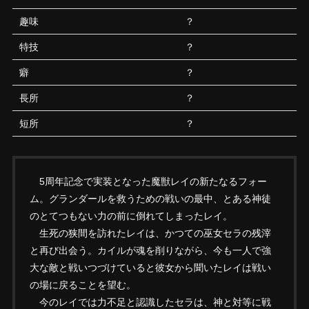
趣味
？
特技
？
癖
？
長所
？
短所
？
5周年記念で実装となった魔獣レイの新たなるフォー
ム。グランダールを救うための戦いの最中、とある神徒
のとてつもない力の前に倒れてしまったレイ。
生死の狭間を訪れたレイは、かつての巫女セラの残滓
と再び出会う。カイルが魂を削りながら、今も一人で強
大な敵と戦いつづけていると彼女から聞いたレイは戦い
の場に戻ることを望む。
今のレイでは力不足と認識したセラは、神と対等に戦