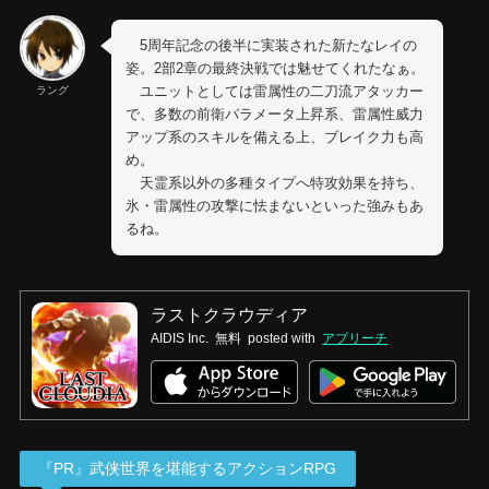
5周年記念の後半に実装された新たなレイの
姿。2部2章の最終決戦では魅せてくれたなぁ。
ユニットとしては雷属性の二刀流アタッカー
ラング
で、多数の前衛パラメータ上昇系、雷属性威力
アップ系のスキルを備える上、ブレイク力も高
め。
天霊系以外の多種タイプへ特攻効果を持ち、
氷・雷属性の攻撃に怯まないといった強みもあ
るね。
ラストクラウディア
AIDIS Inc.
無料
posted with
アプリーチ
『PR』武侠世界を堪能するアクションRPG