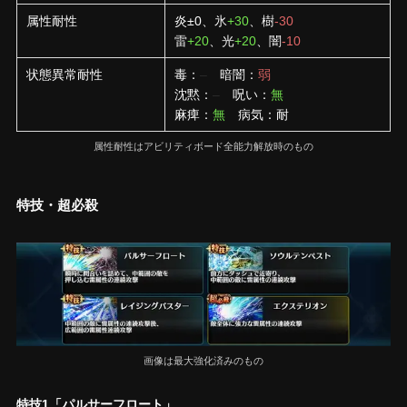
属性耐性
炎±0、氷
+30
、樹
-30
雷
+20
、光
+20
、闇
-10
状態異常耐性
毒：
–
暗闇：
弱
沈黙：
–
呪い：
無
麻痺：
無
病気：耐
属性耐性はアビリティボード全能力解放時のもの
特技・超必殺
画像は最大強化済みのもの
特技1「パルサーフロート」