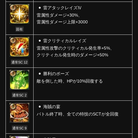
雷アタックレイズⅣ
雷属性ダメージ+30%、
雷属性ダメージ上限+3000
固有
雷クリティカルレイズ
雷属性攻撃のクリティカル発生率+5%、
クリティカル発生時のダメージ+50%
通常SC 12
勝利のポーズ
敵を倒した時、HPが10%回復する
通常SC 2
海賊の宴
バトル終了時、全ての特技のSCTが全回復
通常SC 9