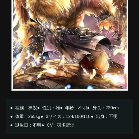
種族：神獣
性別：雄
年齢：不明
身長：220cm
体重：255kg
3サイズ：124/100/118
出身：不明
誕生日：不明
CV：羽多野渉