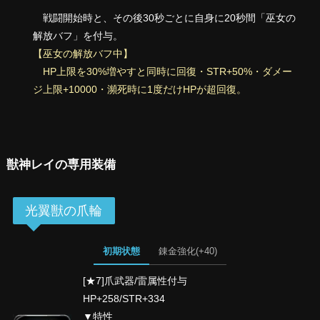
戦闘開始時と、その後30秒ごとに自身に20秒間「巫女の
解放バフ」を付与。
【巫女の解放バフ中】
HP上限を30%増やすと同時に回復・STR+50%・ダメー
ジ上限+10000・瀕死時に1度だけHPが超回復。
獣神レイの専用装備
光翼獣の爪輪
初期状態
錬金強化(+40)
[★7]爪武器/雷属性付与
HP+258/STR+334
▼特性