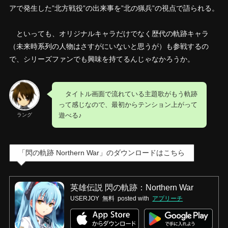
アで発生した”北方戦役”の出来事を”北の猟兵”の視点で語られる。
といっても、オリジナルキャラだけでなく歴代の軌跡キャラ
（未来時系列の人物はさすがにいないと思うが）も参戦するの
で、シリーズファンでも興味を持てるんじゃなかろうか。
タイトル画面で流れている主題歌がもう軌跡
って感じなので、最初からテンション上がって
遊べる♪
ラング
「閃の軌跡 Northern War」のダウンロードはこちら
英雄伝説 閃の軌跡：Northern War
USERJOY
無料
posted with
アプリーチ