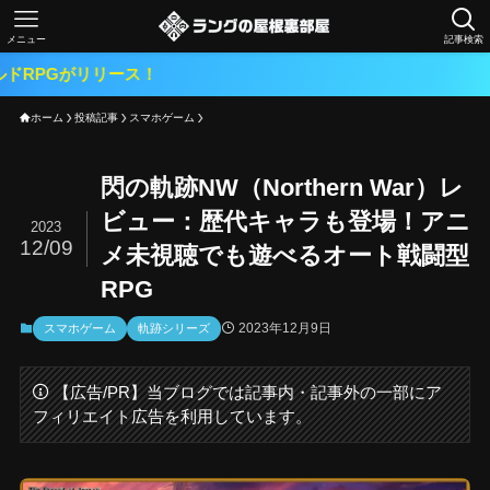
メニュー
記事検索
2024.5
ホーム
投稿記事
スマホゲーム
閃の軌跡NW（Northern War）レ
ビュー：歴代キャラも登場！アニ
2023
12/09
メ未視聴でも遊べるオート戦闘型
RPG
2023年12月9日
スマホゲーム
軌跡シリーズ
【広告/PR】当ブログでは記事内・記事外の一部にア
フィリエイト広告を利用しています。