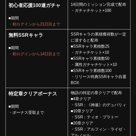
14日間のミッション完成で配布
初心者応援100連ガチャ
・ガチャチケット×100
■期間
・初ログインから21日目まで
SSRキャラの累積獲得数が一定
無料SSRキャラ
に達すると配布
■SSRキャラ累積数25
■期間
・ガチャチケット×10
・初ログインから14日目まで
■SSRキャラ累積数50
・属性ガチャチケット×10
■SSRキャラ累積数100
・リリース特典SSRキャラ自選
BOX
物語の特定の章クリアで配布
特定章クリアボーナス
■4章クリア
・SSR：《神速》のデュバリィ
■期間
■10章クリア
・ボーナス受取まで
・SSR：ティオ・プラトー
■20章クリア
・SSR：アルフィン・ライゼ・
アルノール