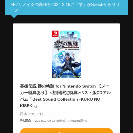
FF7リメイクの新作が2024.2.15に『黎』がSwitchからリリ
ース
英雄伝説 黎の軌跡 for Nintendo Switch 【メー
カー特典あり】 <初回限定特典>ベスト版CDアル
バム「Best Sound Collection -KURO NO
KISEKI-」
日本ファルコム
¥4,855
（2023/12/09 15:55時点 | Amazon調べ）