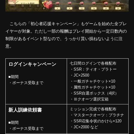
こちらの「初心者応援キャンペーン」もゲームを始めた全プレ
イヤーが対象。ただし一部の報酬はプレイ開始から一定日数内の
制限があるイベント型なので、うっかり貰い損ねないように注
意。
七日間ログインで各種配布
ログインキャンペーン
・SSR：ティオ・プラトー
・JC×2500
■期間
・一般ガチャチケット×10
・ボーナス受取まで
・属性ガチャチケット×10
・SSR自選ボックス（4択）
・Ⅲクオーツ選択宝箱
ミッション完成で各種配布
新人訓練依頼書
・マスタークオーツ：プラチナ
・SSR召集令状のかけら×120
■期間
・JC×2000 など
・ボーナス受取まで