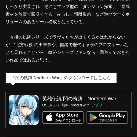
しっかり実装され、他にもマップ型の「ダンジョン探索」、育成
素材を放置で回収できる「みっしぃ報酬集め」など遊びやすくボ
リュームのあるゲーム構成となっている。
今後の軌跡シリーズでラヴィたちが出てくるかはわからない。
が、”北方戦役”の出来事や、図鑑で歴代キャラのプロフィールな
ども見れることから、軌跡シリーズファンなら一回遊んでおきた
い作品ではあると思う。
「閃の軌跡 Northern War」のダウンロードはこちら
英雄伝説 閃の軌跡：Northern War
USERJOY
無料
posted with
アプリーチ