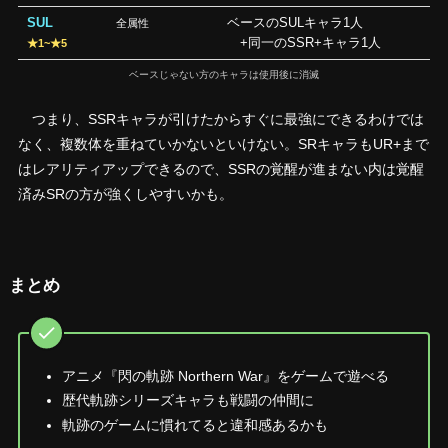
SUL
ベースのSULキャラ1人
全属性
+同一のSSR+キャラ1人
★1~★5
ベースじゃない方のキャラは使用後に消滅
つまり、SSRキャラが引けたからすぐに最強にできるわけでは
なく、複数体を重ねていかないといけない。SRキャラもUR+まで
はレアリティアップできるので、SSRの覚醒が進まない内は覚醒
済みSRの方が強くしやすいかも。
まとめ
アニメ『閃の軌跡 Northern War』をゲームで遊べる
歴代軌跡シリーズキャラも戦闘の仲間に
軌跡のゲームに慣れてると違和感あるかも