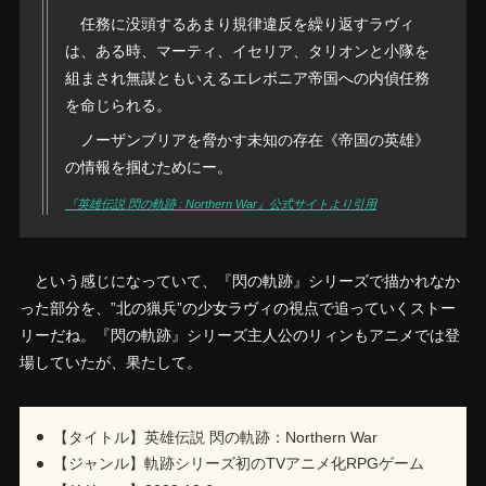
任務に没頭するあまり規律違反を繰り返すラヴィ
は、ある時、マーティ、イセリア、タリオンと小隊を
組まされ無謀ともいえるエレボニア帝国への内偵任務
を命じられる。
ノーザンブリアを脅かす未知の存在《帝国の英雄》
の情報を掴むためにー。
『英雄伝説 閃の軌跡 : Northern War』公式サイトより引用
という感じになっていて、『閃の軌跡』シリーズで描かれなか
った部分を、”北の猟兵”の少女ラヴィの視点で追っていくストー
リーだね。『閃の軌跡』シリーズ主人公のリィンもアニメでは登
場していたが、果たして。
【タイトル】英雄伝説 閃の軌跡：Northern War
【ジャンル】軌跡シリーズ初のTVアニメ化RPGゲーム