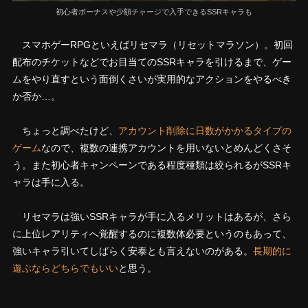
初心者ボーナスや少額チャージで入手できるSSRキャラも
スマホゲーRPGといえばリセマラ（リセットマラソン）。初回
配布のチケットなどでお目当てのSSRキャラを引けるまで、ゲー
ムをやり直すという面倒くさいが実用的なアクションをやるべき
か否か…。
ちょっと調べたけど、
アカウント削除に日数がかかるタイプの
ゲーム
なので、複数の連携アカウントを用いないとめんどくさそ
う。また初心者キャンペーンである程度種類は絞られるがSSRキ
ャラは手に入る。
リセマラは強いSSRキャラが手に入るメリットはあるが、さら
に上位レアリティへ覚醒するのに複数体必要というのもあって、
強いキャラ引いてしばらく安泰とも言えないのがある。
長期的に
遊ぶならどちらでもいい
と思う。