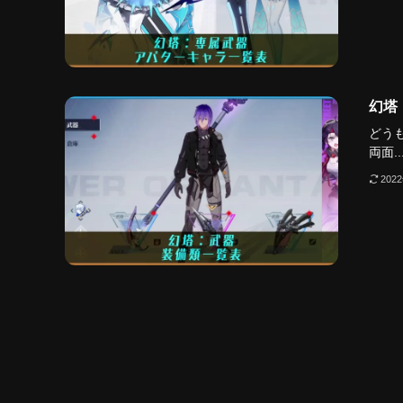
幻塔
どう
両面..
202