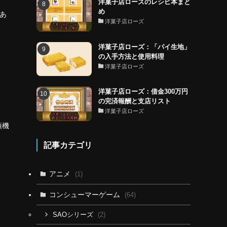
洋菓子店ローズのレシピ本まと
め
あ
洋菓子店ローズ
洋菓子店ローズ：「パイ生地」
の入手方法と使用料理
洋菓子店ローズ
洋菓子店ローズ：借金300万円
の完済報酬と支店リスト
洋菓子店ローズ
須機
記事カテゴリ
アニメ
(1)
コンシューマーゲーム
(64)
(2)
SAOシリーズ