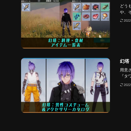
どう
や、そ.
202
幻塔
用意
『タワ.
202