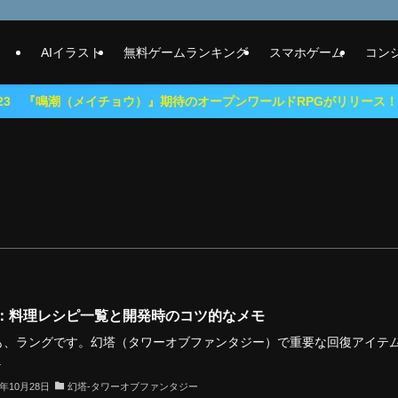
AIイラスト
無料ゲームランキング
スマホゲーム
コン
メイチョウ）』期待のオープンワールドRPGがリリース！
：料理レシピ一覧と開発時のコツ的なメモ
も、ラングです。幻塔（タワーオブファンタジー）で重要な回復アイテ
.
2年10月28日
幻塔-タワーオブファンタジー