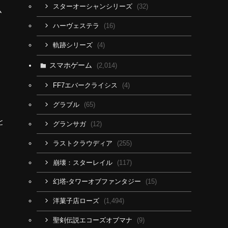
(32)
スターオーシャンシリーズ
ム
(16)
ハーヴェステラ
(4)
軌跡シリーズ
スマホゲーム
(2,014)
(4)
FF7エバークライシス
(65)
グラブル
と
(12)
グランサガ
(255)
ラストクラウディア
(117)
崩壊：スターレイル
(15)
幻塔-タワーオブファンタジー
(1,494)
洋菓子店ローズ
(9)
聖剣伝説エコーズオブマナ