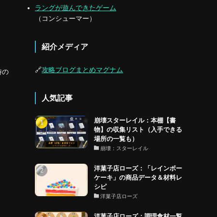
ラングが遊んできたゲーム
（コンシューマー）
紹介メディア
🔗
攻略ブログまとめマグナム
時の
人気記事
崩壊スターレイル：本棚【書
物】の収集リスト（入手できる
場所の一覧も）
崩壊：スターレイル
洋菓子店ローズ：「レインボー
ケーキ」の商品データ＆材料レ
シピ
洋菓子店ローズ
洋菓子店ローズ：調理食材一覧