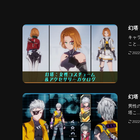
幻塔
キャ
こと..
202
幻塔
男性
塔こ..
202