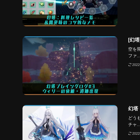
[幻
空を
ファ..
202
幻塔
どう
チャ..
202