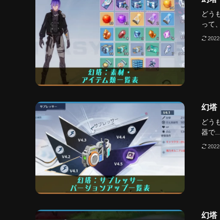
どう
って、
202
幻塔
どう
器で..
202
幻塔