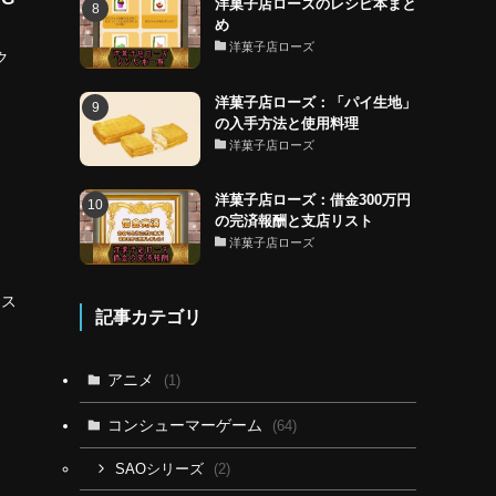
洋菓子店ローズのレシピ本まと
め
洋菓子店ローズ
ク
洋菓子店ローズ：「パイ生地」
の入手方法と使用料理
洋菓子店ローズ
洋菓子店ローズ：借金300万円
の完済報酬と支店リスト
洋菓子店ローズ
ラス
記事カテゴリ
アニメ
(1)
コンシューマーゲーム
(64)
(2)
SAOシリーズ