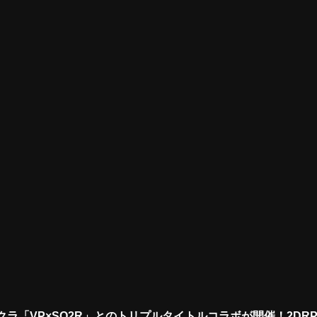
クラ「VP×SO2R」とのトリプルタイトルコラボが開催！2DRP