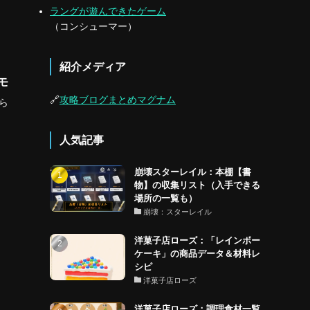
ラングが遊んできたゲーム
（コンシューマー）
紹介メディア
モ
🔗
攻略ブログまとめマグナム
ら
人気記事
崩壊スターレイル：本棚【書
物】の収集リスト（入手できる
場所の一覧も）
崩壊：スターレイル
洋菓子店ローズ：「レインボー
ケーキ」の商品データ＆材料レ
シピ
洋菓子店ローズ
洋菓子店ローズ：調理食材一覧