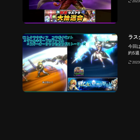
202
ラス
今回は
約5週.
202