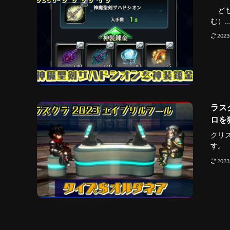
ども
む）..
202
ラス
ロを
クリ
す。 2
202