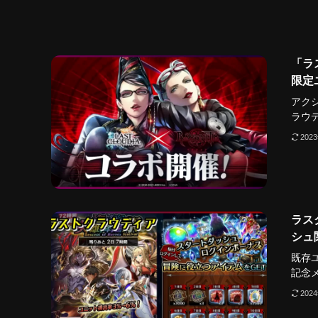
「ラ
限定
アク
ラウデ.
202
ラス
シュ
既存ユ
記念メ.
202