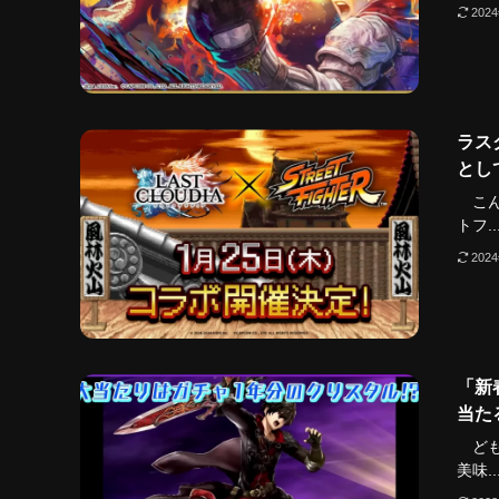
202
ラス
とし
こん
トフ..
202
「新
当た
どもど
美味..