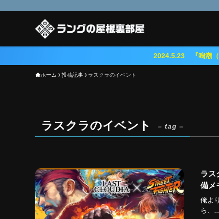
2024.5.23 『鳴潮（メイチョウ）』期
ホーム
投稿記事
ラスクラのイベント
ラスクラのイベント
– tag –
ラス
備メ
俺より
ら、..