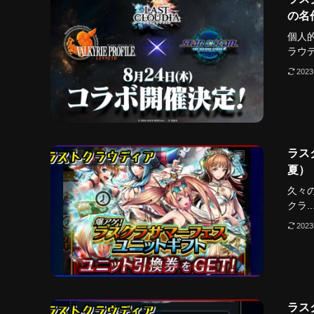
の名
個人
ラウデ.
202
ラス
夏）
久々
クラ..
202
ラス