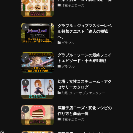
洋菓子店ローズ
グラブル：ジョブマスターレベ
ル解禁クエスト「達人の領域
へ」
グラブル
グラブル：ソーンの最終フェイ
トエピソード・十天衆9連戦
グラブル
幻塔：女性コスチューム・アク
セサリーカタログ
幻塔-タワーオブファンタジー
洋菓子店ローズ：変化レシピの
作り方と商品一覧
洋菓子店ローズ
G