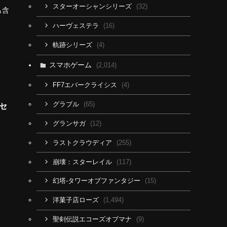
(32)
スターオーシャンシリーズ
も含
(16)
ハーヴェステラ
(4)
軌跡シリーズ
スマホゲーム
(2,014)
(4)
FF7エバークライシス
(65)
グラブル
セ
(12)
グランサガ
(255)
ラストクラウディア
(117)
崩壊：スターレイル
(15)
幻塔-タワーオブファンタジー
(1,494)
洋菓子店ローズ
(9)
聖剣伝説エコーズオブマナ