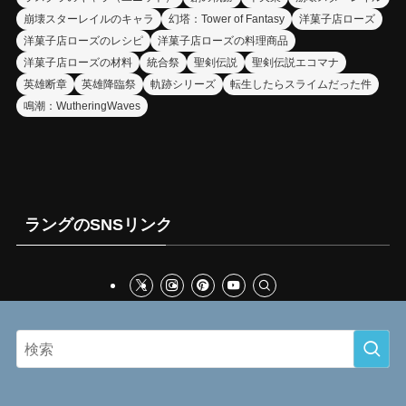
崩壊スターレイルのキャラ
幻塔：Tower of Fantasy
洋菓子店ローズ
洋菓子店ローズのレシピ
洋菓子店ローズの料理商品
洋菓子店ローズの材料
統合祭
聖剣伝説
聖剣伝説エコマナ
英雄断章
英雄降臨祭
軌跡シリーズ
転生したらスライムだった件
鳴潮：WutheringWaves
ラングのSNSリンク