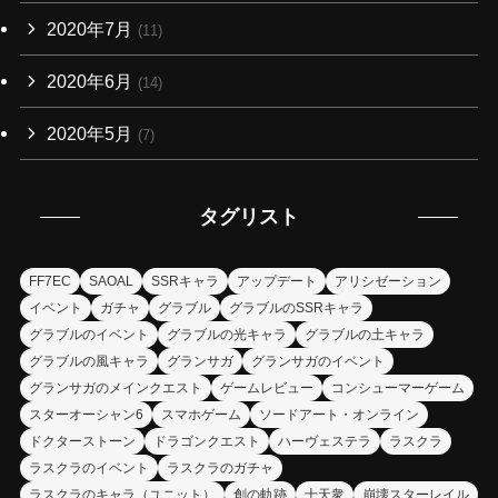
2020年7月
(11)
2020年6月
(14)
2020年5月
(7)
タグリスト
FF7EC
SAOAL
SSRキャラ
アップデート
アリシゼーション
イベント
ガチャ
グラブル
グラブルのSSRキャラ
グラブルのイベント
グラブルの光キャラ
グラブルの土キャラ
グラブルの風キャラ
グランサガ
グランサガのイベント
グランサガのメインクエスト
ゲームレビュー
コンシューマーゲーム
スターオーシャン6
スマホゲーム
ソードアート・オンライン
ドクターストーン
ドラゴンクエスト
ハーヴェステラ
ラスクラ
ラスクラのイベント
ラスクラのガチャ
ラスクラのキャラ（ユニット）
創の軌跡
十天衆
崩壊スターレイル