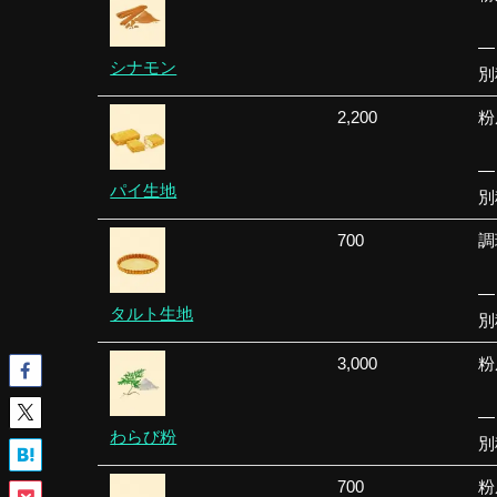
—
シナモン
別
2,200
粉
—
パイ生地
別
700
調
—
タルト生地
別
3,000
粉
—
わらび粉
別
700
粉