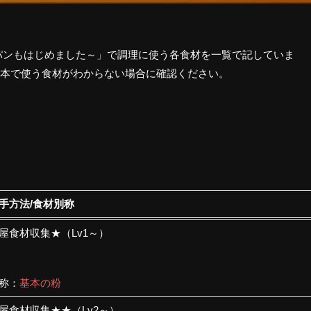
パンもはじめました～」で調理に使う各食材を一覧で記していま
本で使う食材がわからない場合に確認ください。
手方法/食材別称
屋食材収集★（Lv1～）
称：
基本の粉
屋食材収集★★（Lv2～）