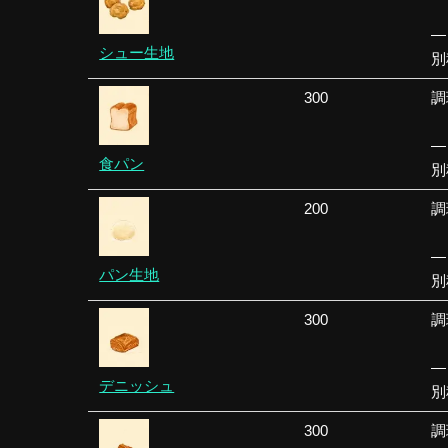
—
シュー生地
別
300
調
—
食パン
別
200
調
—
パン生地
別
300
調
—
デニッシュ
別
300
調