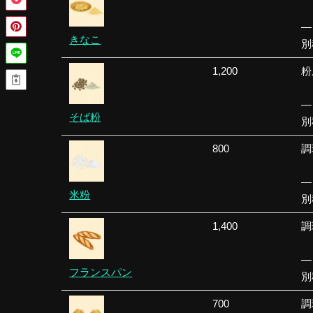
—
きなこ
別
1,200
粉
—
そば粉
別
800
調
—
米粉
別
1,400
調
—
フランスパン
別
700
調