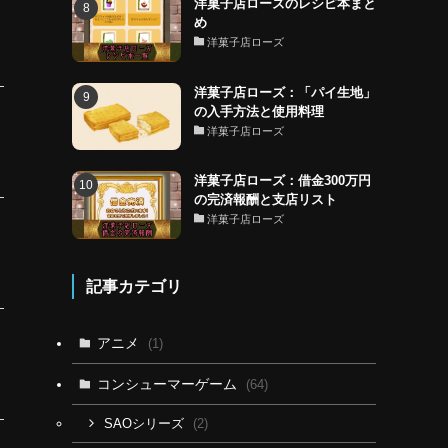
洋菓子店ローズのレシピ本まと
め
洋菓子店ローズ
洋菓子店ローズ：「パイ生地」
の入手方法と使用料理
洋菓子店ローズ
洋菓子店ローズ：借金300万円
の完済報酬と支店リスト
洋菓子店ローズ
記事カテゴリ
アニメ
(1)
コンシューマーゲーム
(64)
(2)
SAOシリーズ