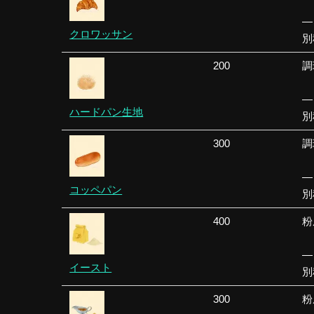
—
クロワッサン
別
200
調
—
ハードパン生地
別
300
調
—
コッペパン
別
400
粉
—
イースト
別
300
粉