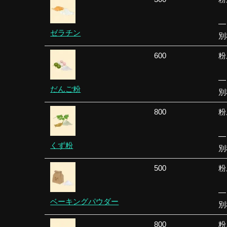
—
ゼラチン
別
600
粉
—
だんご粉
別
800
粉
—
くず粉
別
500
粉
—
ベーキングパウダー
別
800
粉