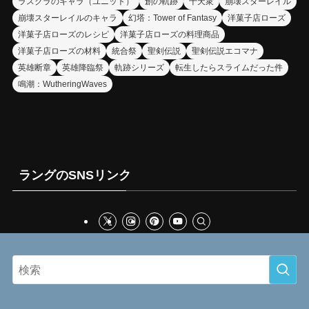
ラスクラのキャラ（ユニット）
創の軌跡
十天衆
崩壊スターレイル
崩壊スターレイルのキャラ
幻塔：Tower of Fantasy
洋菓子店ローズ
洋菓子店ローズのレシピ
洋菓子店ローズの料理商品
洋菓子店ローズの材料
統合祭
聖剣伝説
聖剣伝説エコマナ
英雄断章
英雄降臨祭
軌跡シリーズ
転生したらスライムだった件
鳴潮：WutheringWaves
ラングのSNSリンク