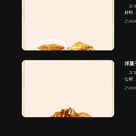
スマ
材料..
202
洋菓
スマ
な材..
202