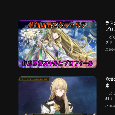
ラス
プロ
ども
グド..
202
崩壊
素
どう
刹（..
202