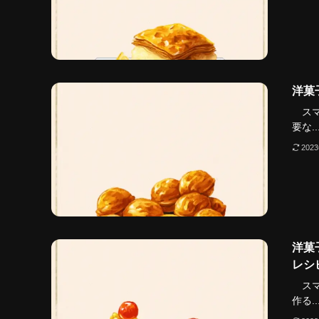
洋菓
スマ
要な..
202
洋菓
レシ
スマ
作る..