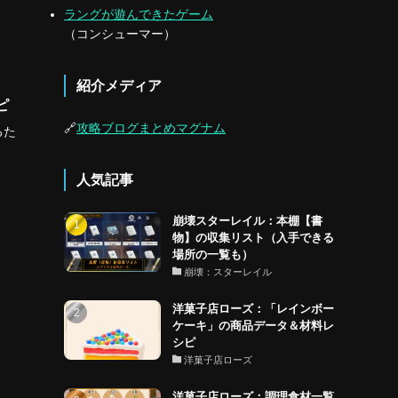
ラングが遊んできたゲーム
（コンシューマー）
紹介メディア
ピ
🔗
攻略ブログまとめマグナム
るた
人気記事
崩壊スターレイル：本棚【書
物】の収集リスト（入手できる
場所の一覧も）
崩壊：スターレイル
洋菓子店ローズ：「レインボー
ケーキ」の商品データ＆材料レ
シピ
洋菓子店ローズ
洋菓子店ローズ：調理食材一覧