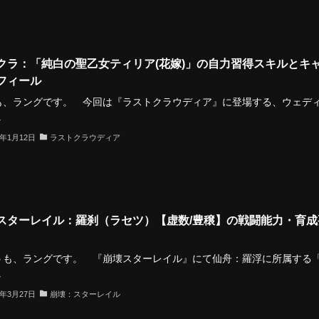
クラ：「純白の聖乙女ティリア(花嫁)」の自力習得スキルとキ
フィール
、ラングです。 今回は『ラストクラウディア』に登場する、ウェデ
.
4年1月12日
ラストクラウディア
スターレイル：羅刹（ラセツ）【虚数/豊穣】の戦闘能力・育成
も、ラングです。 『崩壊スターレイル』にて仙舟：羅浮に所属する
.
4年3月27日
崩壊：スターレイル