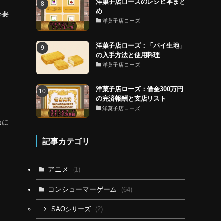
洋菓子店ローズのレシピ本まと
め
必要
洋菓子店ローズ
洋菓子店ローズ：「パイ生地」
の入手方法と使用料理
洋菓子店ローズ
洋菓子店ローズ：借金300万円
の完済報酬と支店リスト
洋菓子店ローズ
めに
記事カテゴリ
アニメ
(1)
コンシューマーゲーム
(64)
(2)
SAOシリーズ