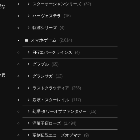
(32)
スターオーシャンシリーズ
要な
(16)
ハーヴェステラ
(4)
軌跡シリーズ
スマホゲーム
(2,014)
(4)
FF7エバークライシス
(65)
グラブル
必要
(12)
グランサガ
(255)
ラストクラウディア
(117)
崩壊：スターレイル
(15)
幻塔-タワーオブファンタジー
(1,494)
洋菓子店ローズ
(9)
聖剣伝説エコーズオブマナ