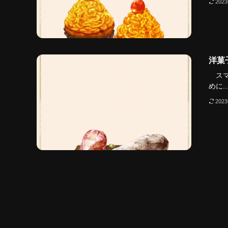
202
洋菓
スマ
めに..
202