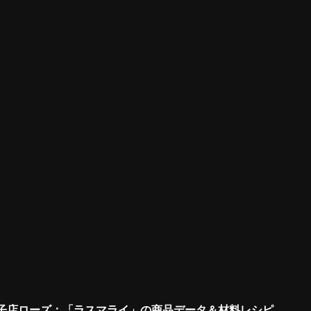
子店ローズ：「ラスマライ」の商品データ＆材料レシピ