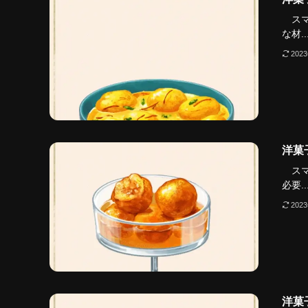
スマ
な材..
202
洋菓
スマ
必要..
202
洋菓