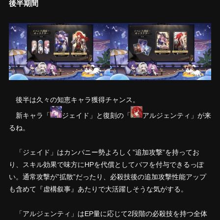
後半期間
後半は久々の知恵キャラ獲得チャンス。
新キャラ「
ジェイド」と復刻の「
アルジェンティ」が来
るね。
「ジェイド」はカンパニー勢よろしく”追加攻撃”を持ってお
り、スキル効果で味方にHPを代償としてバフを付与できるっぽ
い。通常攻撃が”拡散”だったり、必殺技後の追加攻撃性能アップ
も含めて『虚構叙事』あたりで大活躍しそうな気がする。
「アルジェンティ」はEP量に応じて2段階の必殺技を持つ全体