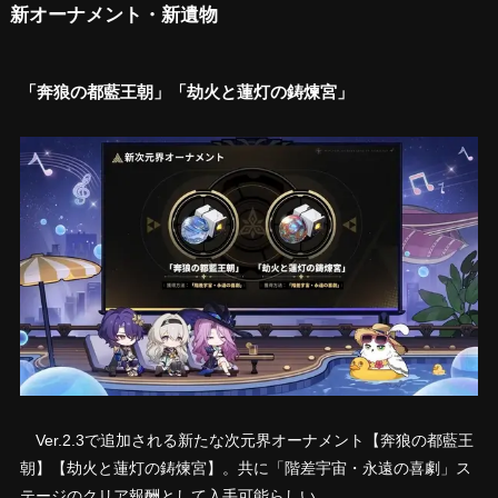
新オーナメント・新遺物
「奔狼の都藍王朝」「劫火と蓮灯の鋳煉宮」
Ver.2.3で追加される新たな次元界オーナメント【奔狼の都藍王
朝】【劫火と蓮灯の鋳煉宮】。共に「階差宇宙・永遠の喜劇」ス
テージのクリア報酬として入手可能らしい。