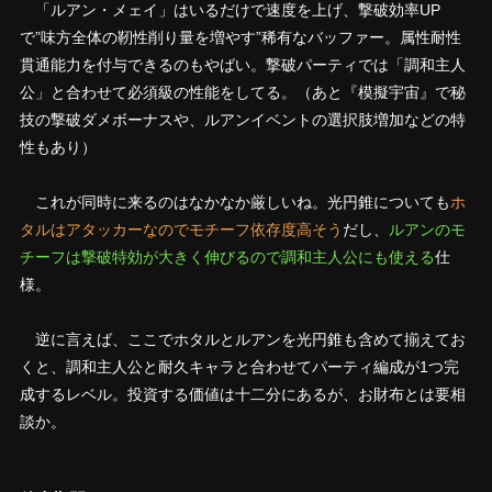
「ルアン・メェイ」はいるだけで速度を上げ、撃破効率UP
で”味方全体の靭性削り量を増やす”稀有なバッファー。属性耐性
貫通能力を付与できるのもやばい。撃破パーティでは「調和主人
公」と合わせて必須級の性能をしてる。（あと『模擬宇宙』で秘
技の撃破ダメボーナスや、ルアンイベントの選択肢増加などの特
性もあり）
これが同時に来るのはなかなか厳しいね。光円錐についても
ホ
タルはアタッカーなのでモチーフ依存度高そう
だし、
ルアンのモ
チーフは撃破特効が大きく伸びるので調和主人公にも使える
仕
様。
逆に言えば、ここでホタルとルアンを光円錐も含めて揃えてお
くと、調和主人公と耐久キャラと合わせてパーティ編成が1つ完
成するレベル。投資する価値は十二分にあるが、お財布とは要相
談か。