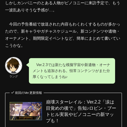
しかしカンパニーのとある人物がピノコニーに来訪予定で、もう
一波乱ありそうな予感が…。
今回の予告番組で放送された内容もわくわくするものが多かっ
たので、新キャラやガチャスケジュール、新コンテンツや遺物・
オーナメント、期間限定イベントなど、簡単にまとめて書いてい
こうかな。
Ver.2.3では新たな模擬宇宙や新遺物・オーナ
メントも追加される。恒常コンテンツがまた分
厚くなってしまうね♪
ラング
前回のVer.更新情報
崩壊スターレイル：Ver.2.2「涙は
目覚めの後で」告知♪ロビン・ブー
トヒル実装やピノコニーの新マッ
プも！