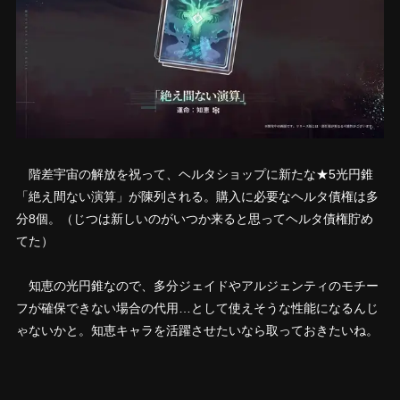
階差宇宙の解放を祝って、ヘルタショップに新たな★5光円錐
「絶え間ない演算」が陳列される。購入に必要なヘルタ債権は多
分8個。（じつは新しいのがいつか来ると思ってヘルタ債権貯め
てた）
知恵の光円錐なので、多分ジェイドやアルジェンティのモチー
フが確保できない場合の代用…として使えそうな性能になるんじ
ゃないかと。知恵キャラを活躍させたいなら取っておきたいね。