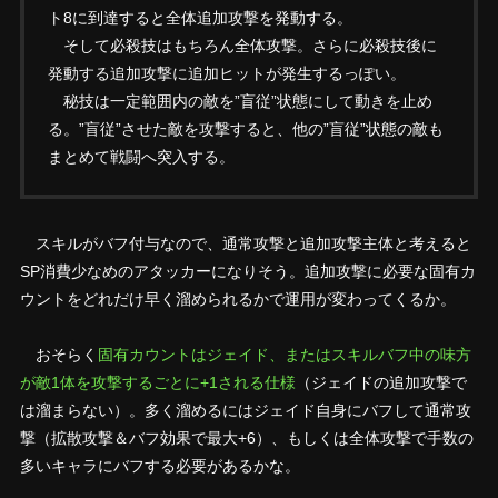
ト8に到達すると全体追加攻撃を発動する。
そして必殺技はもちろん全体攻撃。さらに必殺技後に
発動する追加攻撃に追加ヒットが発生するっぽい。
秘技は一定範囲内の敵を”盲従”状態にして動きを止め
る。”盲従”させた敵を攻撃すると、他の”盲従”状態の敵も
まとめて戦闘へ突入する。
スキルがバフ付与なので、通常攻撃と追加攻撃主体と考えると
SP消費少なめのアタッカーになりそう。追加攻撃に必要な固有カ
ウントをどれだけ早く溜められるかで運用が変わってくるか。
おそらく
固有カウントはジェイド、またはスキルバフ中の味方
が敵1体を攻撃するごとに+1される仕様
（ジェイドの追加攻撃で
は溜まらない）。多く溜めるにはジェイド自身にバフして通常攻
撃（拡散攻撃＆バフ効果で最大+6）、もしくは全体攻撃で手数の
多いキャラにバフする必要があるかな。