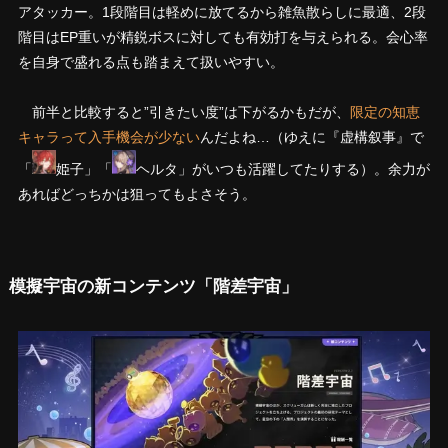
アタッカー。1段階目は軽めに放てるから雑魚散らしに最適、2段
階目はEP重いが精鋭ボスに対しても有効打を与えられる。会心率
を自身で盛れる点も踏まえて扱いやすい。
前半と比較すると”引きたい度”は下がるかもだが、
限定の知恵
キャラって入手機会が少ない
んだよね…（ゆえに『虚構叙事』で
「
姫子」「
ヘルタ」がいつも活躍してたりする）。余力が
あればどっちかは狙ってもよさそう。
模擬宇宙の新コンテンツ「階差宇宙」