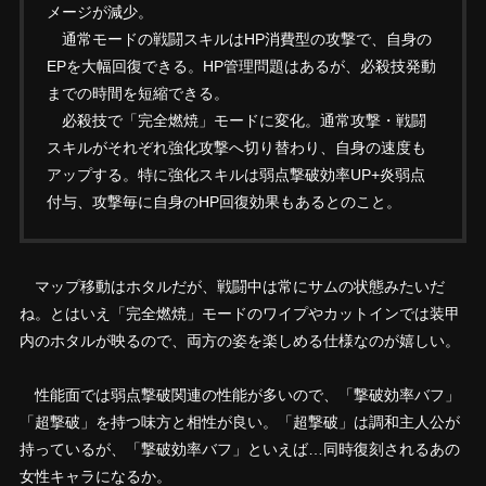
メージが減少。
通常モードの戦闘スキルはHP消費型の攻撃で、自身の
EPを大幅回復できる。HP管理問題はあるが、必殺技発動
までの時間を短縮できる。
必殺技で「完全燃焼」モードに変化。通常攻撃・戦闘
スキルがそれぞれ強化攻撃へ切り替わり、自身の速度も
アップする。特に強化スキルは弱点撃破効率UP+炎弱点
付与、攻撃毎に自身のHP回復効果もあるとのこと。
マップ移動はホタルだが、戦闘中は常にサムの状態みたいだ
ね。とはいえ「完全燃焼」モードのワイプやカットインでは装甲
内のホタルが映るので、両方の姿を楽しめる仕様なのが嬉しい。
性能面では弱点撃破関連の性能が多いので、「撃破効率バフ」
「超撃破」を持つ味方と相性が良い。「超撃破」は調和主人公が
持っているが、「撃破効率バフ」といえば…同時復刻されるあの
女性キャラになるか。