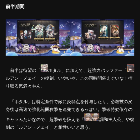
前半期間
前半は待望の「
ホタル」に加えて、超強力バッファー「
ルアン・メェイ」の復刻。いやいや、この同時開催えぐいな！搾
り取る気満々やん。
「ホタル」は特定条件で敵に炎弱点を付与したり、必殺技の変
身後は高速で強化範囲攻撃を連発できるっぽい。撃破特効依存の
キャラみたいなので、超撃破を扱える「
調和主人公」や復
刻の「ルアン・メェイ」と相性いいと思う。