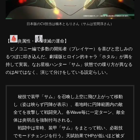
日本版のCV担当は楠木ともりさん（サムは笠間淳さん）
【
炎属性・
壊滅の運命】
ピノコニー編で多数の開拓者（プレイヤー）を喜びと悲しみの
るつぼに叩き込んだ、劇場版ヒロイン的キャラ「ホタル」が満を
持して実装。なお星核ハンター「サム」状態での喋り方が異なる
のはAIではなく、演じて分けをしている設定らしい。
秘技で装甲「サム」を召喚し上空に飛び上がって移動
し（姿は映らず円陣が表示）、着地時に円陣範囲内の敵
全てを攻撃して戦闘突入。各Wave毎に一定ターン、敵全
体は炎弱点を強制付与される。
戦闘中は常時、装甲「サム」をまとって戦い、必殺技
でモードチェンジを行う。天賦効果でHPが低いほど被ダ