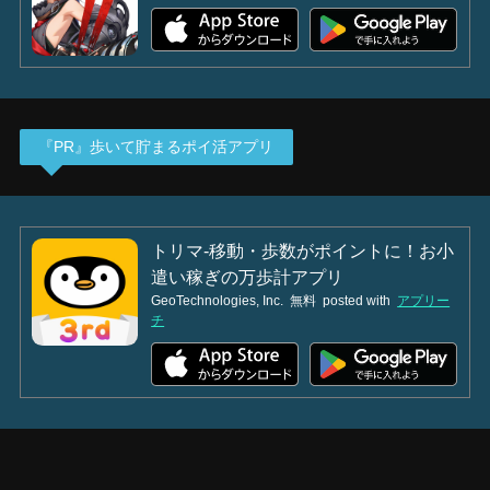
『PR』歩いて貯まるポイ活アプリ
トリマ-移動・歩数がポイントに！お小
遣い稼ぎの万歩計アプリ
GeoTechnologies, Inc.
無料
posted with
アプリー
チ