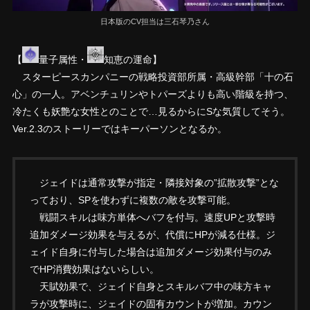
日本版のCV担当は三石琴乃さん
【
量子属性・
知恵の運命】
スターピースカンパニーの戦略投資部所属・高級幹部「十の石
心」の一人。アベンチュリンやトパーズよりも高い階級を持つ、
冷たくも妖艶な女性とのことで…見るからにSな気質してそう。
Ver.2.3のストーリーではキーパーソンとなるか。
ジェイドは通常攻撃が指定・隣接対象の”拡散攻撃”とな
っており、SPを使わずに複数の敵を攻撃可能。
戦闘スキルは味方単体へバフを付与。速度UPと攻撃時
追加ダメージ効果を与えるが、代償にHPが減る仕様。ジ
ェイド自身に付与した場合は追加ダメージ効果付与のみ
でHP消費効果はないらしい。
天賦効果で、ジェイド自身とスキルバフ中の味方キャ
ラが攻撃時に、ジェイドの固有カウントが増加。カウン