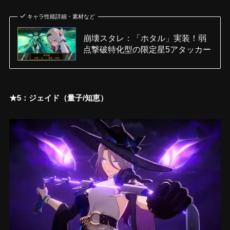
キャラ性能詳細・素材など
崩壊スタレ：「ホタル」実装！弱
点撃破特化型の限定星5アタッカー
★5：ジェイド（量子/知恵）