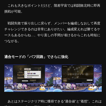
これも大きなポイントだけど、階差宇宙では戦闘敗北時に即再
挑戦が可能。
戦闘失敗で振り出しに戻らず、メンバーを編成しなおして再度
チャレンジできるのは非常にありがたい。編成変えれば勝てるケ
ースもあるからね…、やり直しの手間が省けるからこれも時短に
つながる。
適合モードの「バフ回路」でさらに強化
あとはステージクリア時に獲得できる”適合値”と”着想”。これは