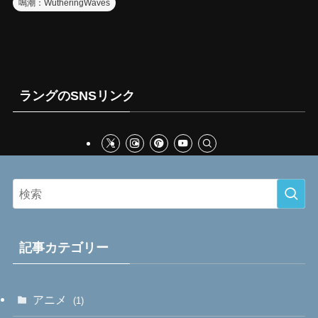
鳴潮：WutheringWaves
ラングのSNSリンク
記事カテゴリー
アニメ
(1)