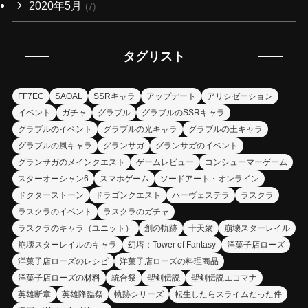
2020年5月
(7)
タグリスト
FF7EC
SAOAL
SSRキャラ
アップデート
アリシゼーション
イベント
ガチャ
グラブル
グラブルのSSRキャラ
グラブルのイベント
グラブルの光キャラ
グラブルの土キャラ
グラブルの風キャラ
グランサガ
グランサガのイベント
グランサガのメインクエスト
ゲームレビュー
コンシューマーゲーム
スターオーシャン6
スマホゲーム
ソードアート・オンライン
ドクターストーン
ドラゴンクエスト
ハーヴェステラ
ラスクラ
ラスクラのイベント
ラスクラのガチャ
ラスクラのキャラ（ユニット）
創の軌跡
十天衆
崩壊スターレイル
崩壊スターレイルのキャラ
幻塔：Tower of Fantasy
洋菓子店ローズ
洋菓子店ローズのレシピ
洋菓子店ローズの料理商品
洋菓子店ローズの材料
統合祭
聖剣伝説
聖剣伝説エコマナ
英雄断章
英雄降臨祭
軌跡シリーズ
転生したらスライムだった件