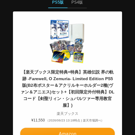
PS5版
PS4版
【楽天ブックス限定特典+特典】英雄伝説 界の軌
跡 -Farewell, O Zemuria- Limited Edition PS5
版(B2布ポスター＆アクリルキーホルダー2種(ヴ
ァン＆アニエス)セット+【初回限定外付特典】DL
コード【剣聖リィン・シュバルツァー専用教官
服】)
楽天ブックス
¥11,550
（2026/06/23 13:18時点 | 楽天市場調べ）
Amazon