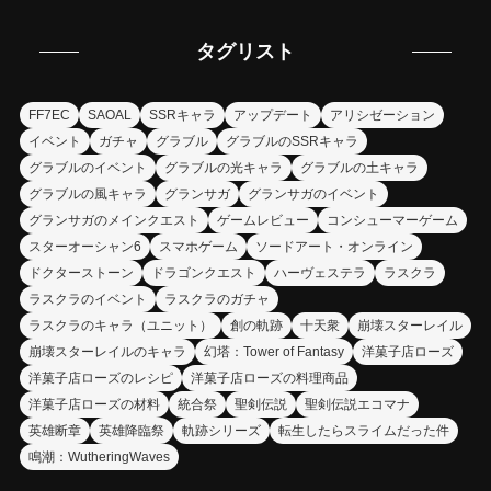
タグリスト
FF7EC
SAOAL
SSRキャラ
アップデート
アリシゼーション
イベント
ガチャ
グラブル
グラブルのSSRキャラ
グラブルのイベント
グラブルの光キャラ
グラブルの土キャラ
グラブルの風キャラ
グランサガ
グランサガのイベント
グランサガのメインクエスト
ゲームレビュー
コンシューマーゲーム
スターオーシャン6
スマホゲーム
ソードアート・オンライン
ドクターストーン
ドラゴンクエスト
ハーヴェステラ
ラスクラ
ラスクラのイベント
ラスクラのガチャ
ラスクラのキャラ（ユニット）
創の軌跡
十天衆
崩壊スターレイル
崩壊スターレイルのキャラ
幻塔：Tower of Fantasy
洋菓子店ローズ
洋菓子店ローズのレシピ
洋菓子店ローズの料理商品
洋菓子店ローズの材料
統合祭
聖剣伝説
聖剣伝説エコマナ
英雄断章
英雄降臨祭
軌跡シリーズ
転生したらスライムだった件
鳴潮：WutheringWaves