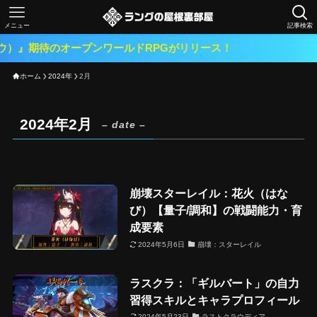
メニュー
記事検索
）』期待のオープンワールドRPGがリリース！
ホーム
2024年
2月
2024年2月
– date –
崩壊スターレイル：花火（はな
び）【量子/調和】の戦闘能力・育
成要素
2024年5月6日
崩壊：スターレイル
ラスクラ：「ギルバート」の自力
習得スキルとキャラプロフィール
2024年5月23日
ラストクラウディア