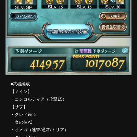
■武器編成
【メイン】
・コンコルディア（攻撃15）
【サブ】
・クレド銃×3
・炎の柱×2
・オメガ（連撃/通常/トリア）