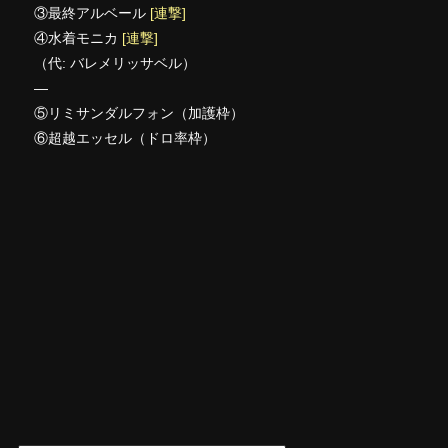
③最終アルベール
[連撃]
④水着モニカ
[連撃]
（代: バレメリッサベル）
—
⑤リミサンダルフォン（加護枠）
⑥超越エッセル（ドロ率枠）