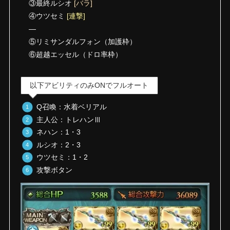
③最終ルシオ
[バラ]
④ウツセミ
[連撃]
—
⑤リミサンダルフォン（加護枠）
⑥超越エッセル（ドロ率枠）
以下アビリティのみONでフルオート
Q召喚：水着ベリアル
主人公：トレハンⅢ
ネハン：1・3
ルシオ：2・3
ウツセミ：1・2
攻撃ボタン