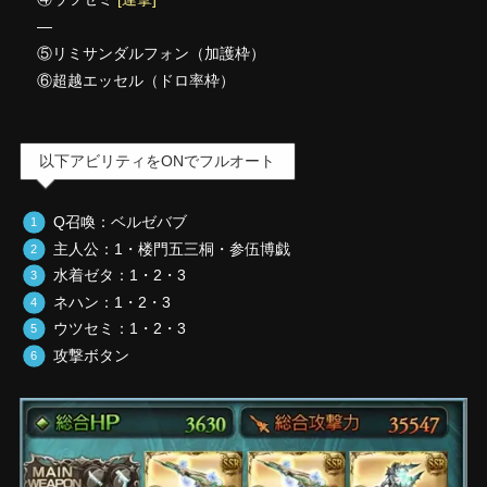
—
⑤リミサンダルフォン（加護枠）
⑥超越エッセル（ドロ率枠）
以下アビリティをONでフルオート
Q召喚：ベルゼバブ
主人公：1・楼門五三桐・参伍博戯
水着ゼタ：1・2・3
ネハン：1・2・3
ウツセミ：1・2・3
攻撃ボタン