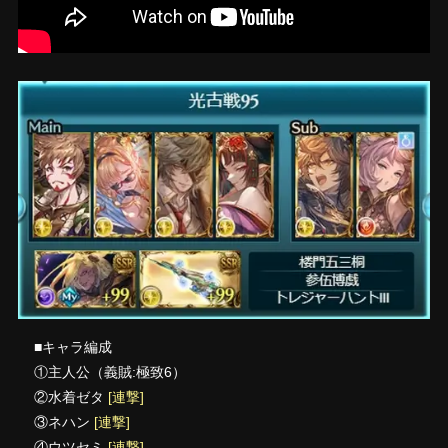
■キャラ編成
①主人公（義賊:極致6）
②水着ゼタ
[連撃]
③ネハン
[連撃]
④ウツセミ
[連撃]