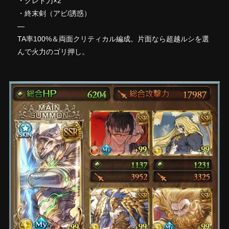
・クレド刀×2
・終末剣（アビ/誘惑）
—
TA率100%＆両面クリティカル編成。片面なら超越ルシを選
んで火力のゴリ押し。