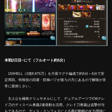
本戦2日目~にて（フルオート約5分）
150HELL（2億8,875万）を片面マグナ編成で約5分～6分で安
定周回。特殊技の回避・防御バフが後ろの方にあるので解除が非
常に面倒くさい。
主人公を極致クリュサオルにして、デュアルアーツでCWクレ
ド刀のディスペル奥義2連発動を活用。クレド刀奥義は追撃付与
もできるので、ディス・クシフォスによる再行動時の火力増強に