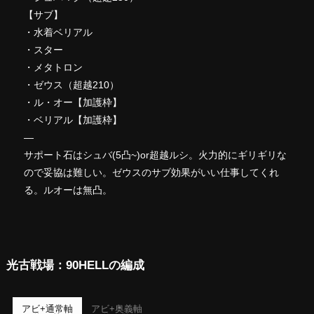
【サブ】
・水着ベリアル
・スター
・メタトロン
・ゼウス（超越210）
・ル・オー【加護枠】
・ベリアル【加護枠】
—
サポート石はシュバ(5凸~)or超越ルシ。火力的にギリギリな
ので妥協は難しい。ゼウスのサブ効果がいい仕事してくれ
る。ルオーは無凸。
光古戦場：90HELLの編成
アビ+通常軸
アビ+奥義軸