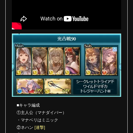
■キャラ編成
①主人公（マナダイバー）
・マナベリはミニック
②ネハン
[連撃]