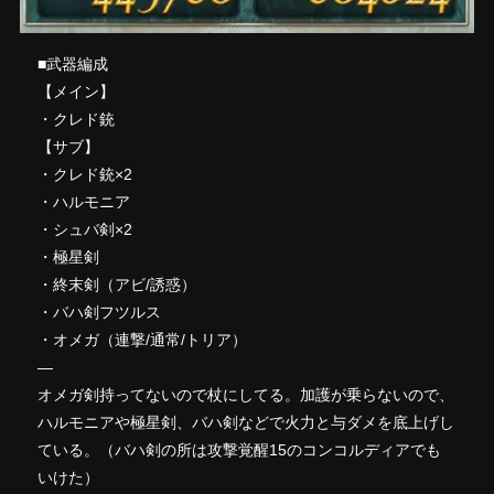
■武器編成
【メイン】
・クレド銃
【サブ】
・クレド銃×2
・ハルモニア
・シュバ剣×2
・極星剣
・終末剣（アビ/誘惑）
・バハ剣フツルス
・オメガ（連撃/通常/トリア）
—
オメガ剣持ってないので杖にしてる。加護が乗らないので、
ハルモニアや極星剣、バハ剣などで火力と与ダメを底上げし
ている。（バハ剣の所は攻撃覚醒15のコンコルディアでも
いけた）