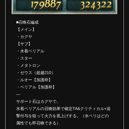
■召喚石編成
【メイン】
・カグヤ
【サブ】
・水着ベリアル
・スター
・メタトロン
・ゼウス（超越210）
・ルオー【加護枠】
・ベリアル【加護枠】
—
サポート石はカグヤで。
水着ベリアルの召喚効果で確定TA&クリティカル+追
撃付与を狙って火力を底上げする。（水ベリはどの
属性でも即召喚できる）