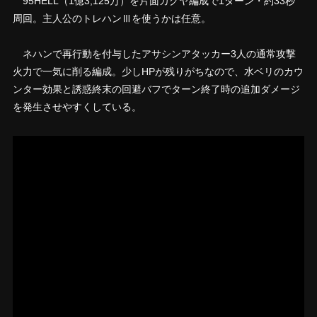
95HELL（1億3,125万）を片面カグヤ編成で1ターン・約33秒
周回。主人公のトレハンⅢを使うかは任意。
ネハンで再行動を付与したアサシンアタッカー3人の通常攻撃
火力で一気に削る編成。少しHPが残りがちなので、水ベリのカウ
ンター効果と誘惑終末の回避バフでターン終了時の追加ダメージ
を発生させやすくしている。