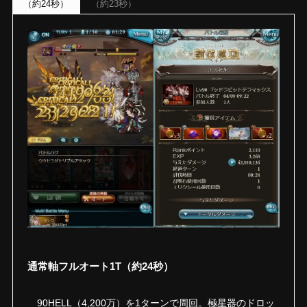
（約24秒）
（約23秒）
通常軸フルオート1T（約24秒）
90HELL（4,200万）を1ターンで周回。極星器のドロッ