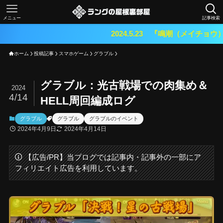
メニュー
記事検索
2024.5.23 『鳴潮（メイチョウ）』期待のオープンワー
ホーム
投稿記事
スマホゲーム
グラブル
グラブル：光古戦場での肉集め＆
2024
4/14
HELL周回編成ログ
グラブル
グラブル
グラブルのイベント
2024年4月9日
2024年4月14日
【広告/PR】当ブログでは記事内・記事外の一部にア
フィリエイト広告を利用しています。