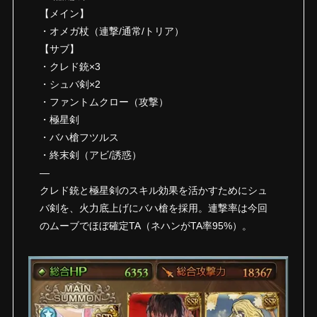
【メイン】
・オメガ杖（連撃/通常/トリア）
【サブ】
・クレド銃×3
・シュバ剣×2
・ファントムクロー（攻撃）
・極星剣
・バハ槍フツルス
・終末剣（アビ/誘惑）
—
クレド銃と極星剣のスキル効果を活かすためにシュ
バ剣を、火力底上げにバハ槍を採用。連撃率は今回
のムーブでほぼ確定TA（ネハンがTA率95%）。