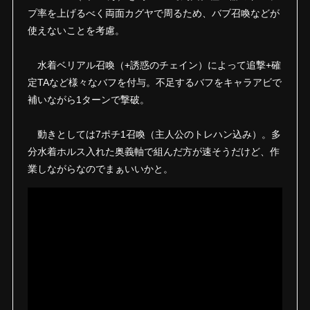
プ率を上げるべく両面カグヤで周るため、バブ召喚などが
使えないことを考慮。
水着ベリアル召喚（+誘惑のチェイン）によって追撃+確
定TAなど様々なバフを付与。不足するバフをキャラアビで
補いながら1ターンで撃破。
動きとしては7ポチ1召喚（主人公のトレハン込み）。多
分水着ホルス入れた奥義軸で組んだ方が速そうだけど、作
業しながらなのでまぁいいかと。