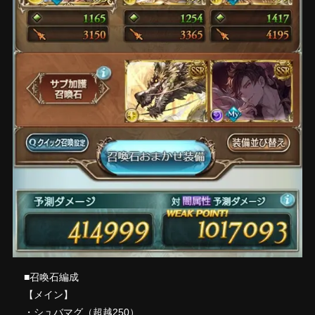
■召喚石編成
【メイン】
・シュバマグ（超越250）