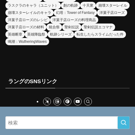
ラスクラのキャラ（ユニット）
創の軌跡
十天衆
崩壊スターレイル
崩壊スターレイルのキャラ
幻塔：Tower of Fantasy
洋菓子店ローズ
洋菓子店ローズのレシピ
洋菓子店ローズの料理商品
洋菓子店ローズの材料
統合祭
聖剣伝説
聖剣伝説エコマナ
英雄断章
英雄降臨祭
軌跡シリーズ
転生したらスライムだった件
鳴潮：WutheringWaves
ラングのSNSリンク