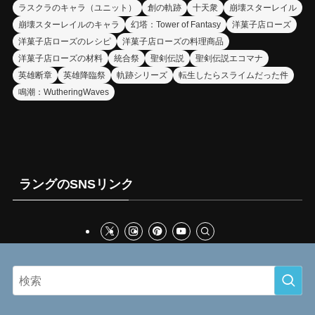
ラスクラのキャラ（ユニット）
創の軌跡
十天衆
崩壊スターレイル
崩壊スターレイルのキャラ
幻塔：Tower of Fantasy
洋菓子店ローズ
洋菓子店ローズのレシピ
洋菓子店ローズの料理商品
洋菓子店ローズの材料
統合祭
聖剣伝説
聖剣伝説エコマナ
英雄断章
英雄降臨祭
軌跡シリーズ
転生したらスライムだった件
鳴潮：WutheringWaves
ラングのSNSリンク