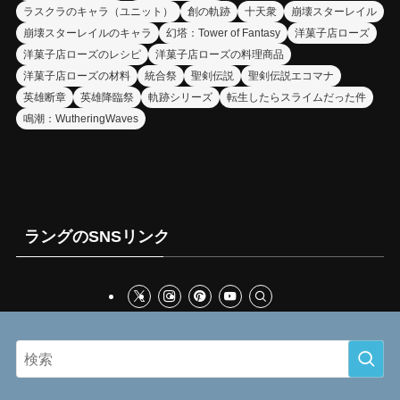
ラスクラのキャラ（ユニット）
創の軌跡
十天衆
崩壊スターレイル
崩壊スターレイルのキャラ
幻塔：Tower of Fantasy
洋菓子店ローズ
洋菓子店ローズのレシピ
洋菓子店ローズの料理商品
洋菓子店ローズの材料
統合祭
聖剣伝説
聖剣伝説エコマナ
英雄断章
英雄降臨祭
軌跡シリーズ
転生したらスライムだった件
鳴潮：WutheringWaves
ラングのSNSリンク