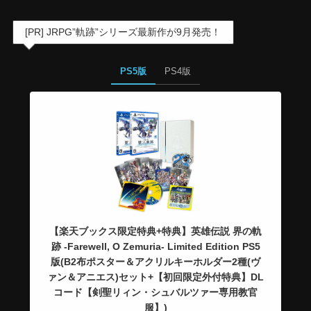
[PR] JRPG”軌跡”シリーズ最新作が9月発売！
PS5版
PS4版
【楽天ブックス限定特典+特典】英雄伝説 界の軌
跡 -Farewell, O Zemuria- Limited Edition PS5
版(B2布ポスター＆アクリルキーホルダー2種(ヴ
ァン＆アニエス)セット+【初回限定外付特典】DL
コード【剣聖リィン・シュバルツァー専用教官
服】)