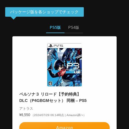
パッケージ版を各ショップでチェック
PS5版
PS4版
ペルソナ３ リロード【予約特典】
DLC（P4GBGMセット） 同梱 – PS5
アトラス
¥6,550
（2024/07/29 06:14時点 | Amazon調べ）
Amazon