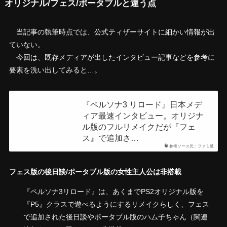
オリジナル/フェス/ポータブルと違う点
当記事の執筆時点では、公式ティザーサイトに細かい情報が出
ていない。
今回は、既存メディアが出したインタビュー記事などを参考に
要素を洗い出してみると…。
『ペルソナ3 リロード』日本メデ
ィア最速インタビュー。オリジナ
ル版のフルリメイクだが『フェ
ス』で追加さ…
参考ソース元：ファミ通
フェス版の後日談/ポータブル版の女性主人公は非搭載
『ペルソナ3リロード』は、あくまでPS2オリジナル版を
『P5』クラスで遊べるようにするリメイクらしく、フェス
で追加された後日談やポータブル版のハム子ちゃん（関連