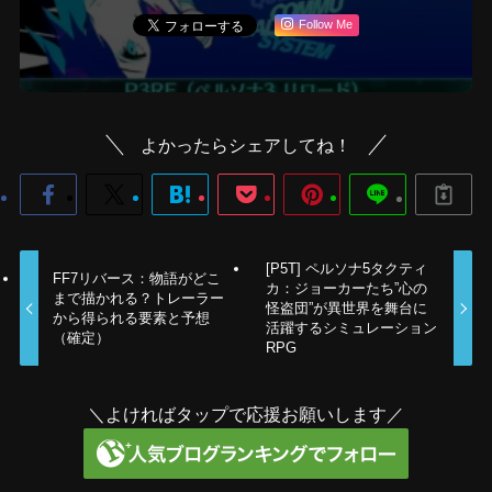
Follow Me
よかったらシェアしてね！
[P5T] ペルソナ5タクティ
FF7リバース：物語がどこ
カ：ジョーカーたち”心の
まで描かれる？トレーラー
怪盗団”が異世界を舞台に
から得られる要素と予想
活躍するシミュレーション
（確定）
RPG
＼よければタップで応援お願いします／