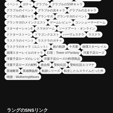
イベント
ガチャ
グラブル
グラブルのSSRキャラ
グラブルのイベント
グラブルの光キャラ
グラブルの土キャラ
グラブルの風キャラ
グランサガ
グランサガのイベント
グランサガのメインクエスト
ゲームレビュー
コンシューマーゲーム
スターオーシャン6
スマホゲーム
ソードアート・オンライン
ドクターストーン
ドラゴンクエスト
ハーヴェステラ
ラスクラ
ラスクラのイベント
ラスクラのガチャ
ラスクラのキャラ（ユニット）
創の軌跡
十天衆
崩壊スターレイル
崩壊スターレイルのキャラ
幻塔：Tower of Fantasy
洋菓子店ローズ
洋菓子店ローズのレシピ
洋菓子店ローズの料理商品
洋菓子店ローズの材料
統合祭
聖剣伝説
聖剣伝説エコマナ
英雄断章
英雄降臨祭
軌跡シリーズ
転生したらスライムだった件
鳴潮：WutheringWaves
ラングのSNSリンク