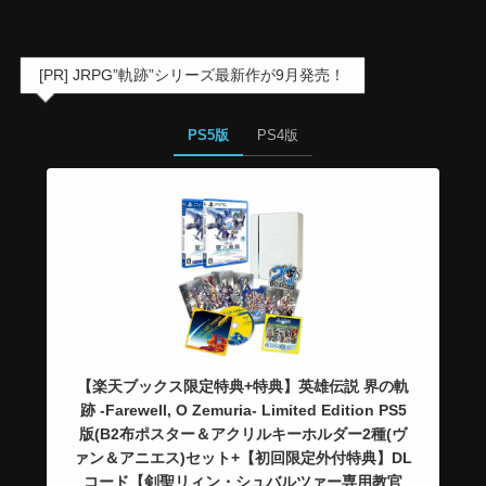
[PR] JRPG”軌跡”シリーズ最新作が9月発売！
PS5版
PS4版
【楽天ブックス限定特典+特典】英雄伝説 界の軌
跡 -Farewell, O Zemuria- Limited Edition PS5
版(B2布ポスター＆アクリルキーホルダー2種(ヴ
ァン＆アニエス)セット+【初回限定外付特典】DL
コード【剣聖リィン・シュバルツァー専用教官