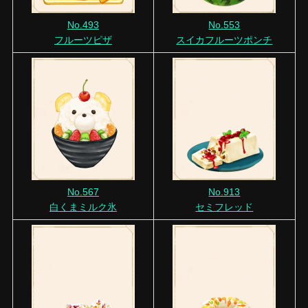
No.493
No.553
フルーツピザ
スイカフルーツポンチ
No.567
No.913
白くまミルク氷
セミフレッド