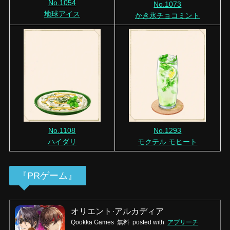
No.1054
No.1073
地球アイス
かき氷チョコミント
No.1108
No.1293
ハイダリ
モクテル モヒート
『PRゲーム』
オリエント·アルカディア
Qookka Games
無料
posted with
アプリーチ