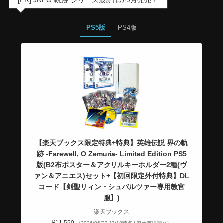
[PR] JRPG”軌跡”シリーズ最新作が9月発売！
PS5版
PS4版
【楽天ブックス限定特典+特典】英雄伝説 界の軌
跡 -Farewell, O Zemuria- Limited Edition PS5
版(B2布ポスター＆アクリルキーホルダー2種(ヴ
ァン＆アニエス)セット+【初回限定外付特典】DL
コード【剣聖リィン・シュバルツァー専用教官
服】)
楽天ブックス
¥11,550
（2026/06/23 13:18時点 | 楽天市場調べ）