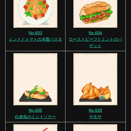
No.603
No.604
ミントとトマトの冷製パスタ
ローストビーフとミントのバ
ゲット
No.605
No.628
白身魚のミントソテー
サモサ