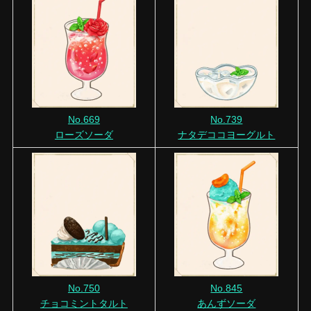
No.669
No.739
ローズソーダ
ナタデココヨーグルト
No.750
No.845
チョコミントタルト
あんずソーダ