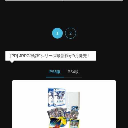
1
2
[PR] JRPG”軌跡”シリーズ最新作が9月発売！
PS5版
PS4版