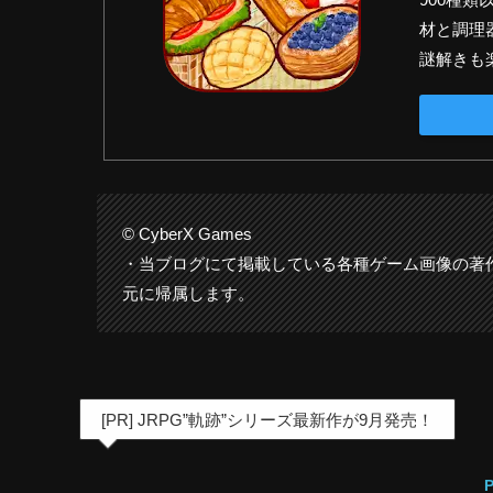
材と調理
謎解きも
© CyberX Games
・当ブログにて掲載している各種ゲーム画像の著
元に帰属します。
[PR] JRPG”軌跡”シリーズ最新作が9月発売！