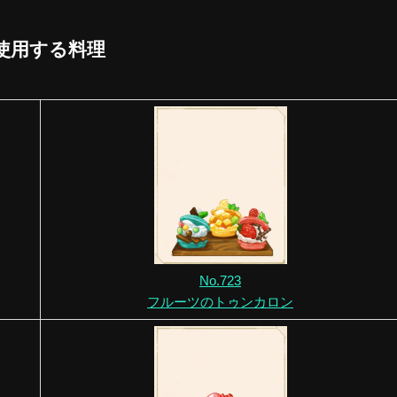
使用する料理
No.723
フルーツのトゥンカロン