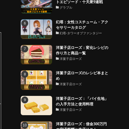
トエピソード・十天衆9連戦
グラブル
幻塔：女性コスチューム・アク
セサリーカタログ
幻塔-タワーオブファンタジー
洋菓子店ローズ：変化レシピの
作り方と商品一覧
洋菓子店ローズ
洋菓子店ローズのレシピ本まと
め
洋菓子店ローズ
洋菓子店ローズ：「パイ生地」
の入手方法と使用料理
洋菓子店ローズ
洋菓子店ローズ：借金300万円