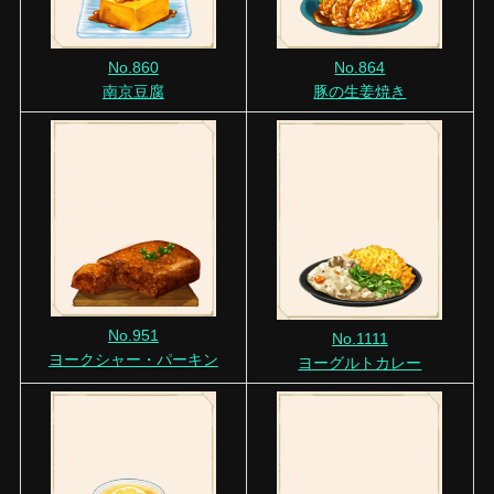
No.860
No.864
南京豆腐
豚の生姜焼き
No.951
No.1111
ヨークシャー・パーキン
ヨーグルトカレー