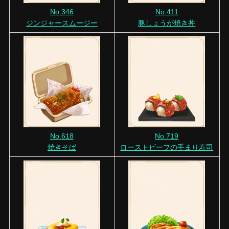
No.346
No.411
ジンジャースムージー
豚しょうが焼き丼
No.618
No.719
焼きそば
ローストビーフの手まり寿司