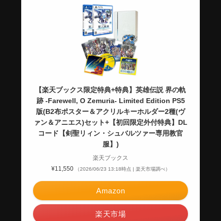
【楽天ブックス限定特典+特典】英雄伝説 界の軌
跡 -Farewell, O Zemuria- Limited Edition PS5
版(B2布ポスター＆アクリルキーホルダー2種(ヴ
ァン＆アニエス)セット+【初回限定外付特典】DL
コード【剣聖リィン・シュバルツァー専用教官
服】)
楽天ブックス
¥11,550
（2026/06/23 13:18時点 | 楽天市場調べ）
Amazon
楽天市場