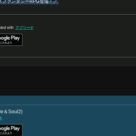
スファンタジーRPG登場！／
ted with
アプリーチ
＆Soul2)
チ