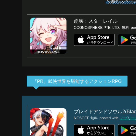
＼新作スペー
崩壊：スターレイル
COGNOSPHERE PTE. LTD.
無料
pos
『PR』武侠世界を堪能するアクションRPG
ブレイドアンドソウル2(Blade
NCSOFT
無料
posted with
アプリー