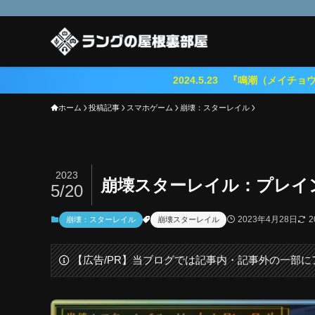
2024.5.23 『鳴潮（メイチョウ）』期待のオープン
ホーム
投稿記事
スマホゲーム
崩壊：スターレイル
2023
崩壊スターレイル：プレイ
5/20
2023年4月28日
2
崩壊：スターレイル
崩壊スターレイル
【広告/PR】当ブログでは記事内・記事外の一部