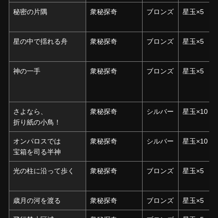
秘密の片隅
秘密の片隅
衆秘探奇
ブロンズ
星玉×5
星の中で揺れる舟
星の中で揺れる舟
衆秘探奇
ブロンズ
星玉×5
神の一手
神の一手
衆秘探奇
ブロンズ
星玉×5
さよなら、
さよなら、
衆秘探奇
シルバー
星玉×10
折り紙の小鳥！
折り紙の小鳥！
オンパロスでは
オンパロスでは
衆秘探奇
シルバー
星玉×10
宝箱を司る半神
宝箱を司る半神
光の柱に沿って歩く
光の柱に沿って歩く
衆秘探奇
ブロンズ
星玉×5
歳月の河を渡る
歳月の河を渡る
衆秘探奇
ブロンズ
星玉×5