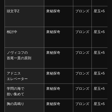
頭文字Z
頭文字Z
衆秘探奇
ブロンズ
星玉×5
検討中
検討中
衆秘探奇
ブロンズ
星玉×5
ノヴィコフの
ノヴィコフの
衆秘探奇
ブロンズ
星玉×5
首尾一貫の原則
首尾一貫の原則
アドニス
アドニス
衆秘探奇
ブロンズ
星玉×5
エレベーター
エレベーター
学問の海で
学問の海で
衆秘探奇
ブロンズ
星玉×5
拾い集めて
拾い集めて
胸の高鳴り
胸の高鳴り
衆秘探奇
ブロンズ
星玉×5