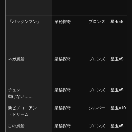
『パックンマン』
『パックンマン』
衆秘探奇
ブロンズ
星玉×5
ネガ風船
ネガ風船
衆秘探奇
ブロンズ
星玉×5
チュン…
チュン…
衆秘探奇
ブロンズ
星玉×5
動けない……
動けない……
新ピノコニアン
新ピノコニアン
衆秘探奇
シルバー
星玉×10
・ドリーム
・ドリーム
古の風船
古の風船
衆秘探奇
ブロンズ
星玉×5