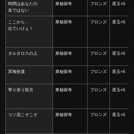
時間はあなたの
時間はあなたの
衆秘探奇
ブロンズ
星玉×5
友ではない
友ではない
ここから…
ここから…
衆秘探奇
ブロンズ
星玉×5
出ていけぇ！
出ていけぇ！
タルタロスの上
タルタロスの上
衆秘探奇
ブロンズ
星玉×5
冥海拾遺
冥海拾遺
衆秘探奇
ブロンズ
星玉×5
寄り添う双月
寄り添う双月
衆秘探奇
ブロンズ
星玉×5
コソ泥こそこそ
コソ泥こそこそ
衆秘探奇
ブロンズ
星玉×5