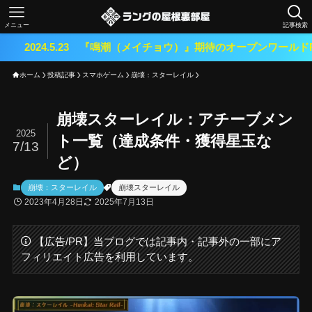
メニュー
記事検索
.5.23 『鳴潮（メイチョウ）』期待のオープンワールドRPGがリリー
ホーム
投稿記事
スマホゲーム
崩壊：スターレイル
崩壊スターレイル：アチーブメン
2025
ト一覧（達成条件・獲得星玉な
7/13
ど）
崩壊：スターレイル
崩壊スターレイル
2023年4月28日
2025年7月13日
【広告/PR】当ブログでは記事内・記事外の一部にア
フィリエイト広告を利用しています。