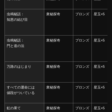
虫鳴秘話：
虫鳴秘話：
衆秘探奇
ブロンズ
星玉×5
知恵の結び目
知恵の結び目
虫鳴秘話：
虫鳴秘話：
衆秘探奇
ブロンズ
星玉×5
門と道の法
門と道の法
万路のはじまり
万路のはじまり
衆秘探奇
ブロンズ
星玉×5
すべての運命には
すべての運命には
衆秘探奇
ブロンズ
星玉×5
値段がついている
値段がついている
虹の果て
虹の果て
衆秘探奇
ブロンズ
星玉×5