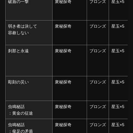
破盾の一撃
破盾の一撃
衆秘探奇
ブロンズ
星玉×5
弱き者は決して
弱き者は決して
衆秘探奇
ブロンズ
星玉×5
容赦しない
容赦しない
刹那と永遠
刹那と永遠
衆秘探奇
ブロンズ
星玉×5
彫刻の災い
彫刻の災い
衆秘探奇
ブロンズ
星玉×5
虫鳴秘話
虫鳴秘話
衆秘探奇
ブロンズ
星玉×5
：黄金の征途
：黄金の征途
虫鳴秘話
虫鳴秘話
衆秘探奇
ブロンズ
星玉×5
：俊足の矛盾
：俊足の矛盾