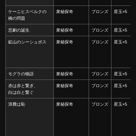
ケーニヒスベルクの
ケーニヒスベルクの
衆秘探奇
ブロンズ
星玉×5
橋の問題
橋の問題
悲劇の誕生
悲劇の誕生
衆秘探奇
ブロンズ
星玉×5
鉱山のシーシュポス
鉱山のシーシュポス
衆秘探奇
ブロンズ
星玉×5
モグラの物語
モグラの物語
衆秘探奇
ブロンズ
星玉×5
赤は赤と繋ぎ、
赤は赤と繋ぎ、
衆秘探奇
ブロンズ
星玉×5
白は白と繋ぐ
白は白と繋ぐ
浪費は恥
浪費は恥
衆秘探奇
ブロンズ
星玉×5