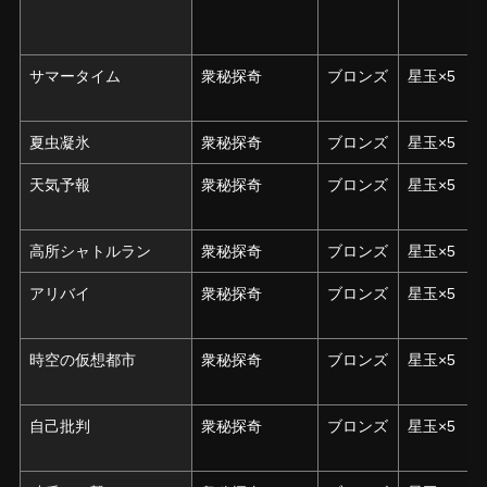
サマータイム
サマータイム
衆秘探奇
ブロンズ
星玉×5
夏虫凝氷
夏虫凝氷
衆秘探奇
ブロンズ
星玉×5
天気予報
天気予報
衆秘探奇
ブロンズ
星玉×5
高所シャトルラン
高所シャトルラン
衆秘探奇
ブロンズ
星玉×5
アリバイ
アリバイ
衆秘探奇
ブロンズ
星玉×5
時空の仮想都市
時空の仮想都市
衆秘探奇
ブロンズ
星玉×5
自己批判
自己批判
衆秘探奇
ブロンズ
星玉×5