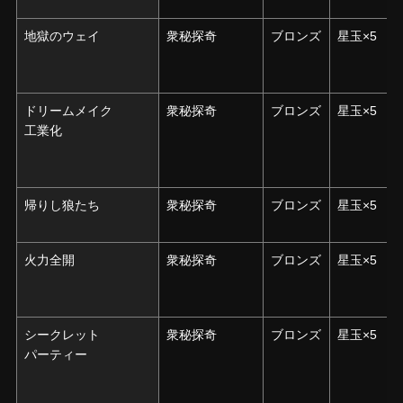
地獄のウェイ
地獄のウェイ
衆秘探奇
ブロンズ
星玉×5
ドリームメイク
ドリームメイク
衆秘探奇
ブロンズ
星玉×5
工業化
工業化
帰りし狼たち
帰りし狼たち
衆秘探奇
ブロンズ
星玉×5
火力全開
火力全開
衆秘探奇
ブロンズ
星玉×5
シークレット
シークレット
衆秘探奇
ブロンズ
星玉×5
パーティー
パーティー