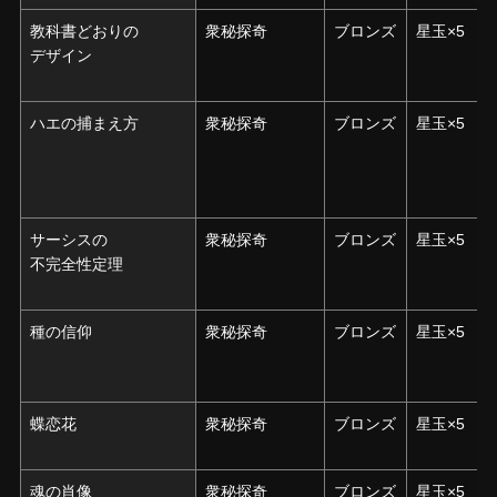
教科書どおりの
教科書どおりの
衆秘探奇
ブロンズ
星玉×5
デザイン
デザイン
ハエの捕まえ方
ハエの捕まえ方
衆秘探奇
ブロンズ
星玉×5
サーシスの
サーシスの
衆秘探奇
ブロンズ
星玉×5
不完全性定理
不完全性定理
種の信仰
種の信仰
衆秘探奇
ブロンズ
星玉×5
蝶恋花
蝶恋花
衆秘探奇
ブロンズ
星玉×5
魂の肖像
魂の肖像
衆秘探奇
ブロンズ
星玉×5