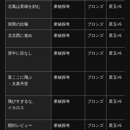
北風は英雄を好む
北風は英雄を好む
衆秘探奇
ブロンズ
星玉×5
洞窟の比喩
洞窟の比喩
衆秘探奇
ブロンズ
星玉×5
北北西に進め
北北西に進め
衆秘探奇
ブロンズ
星玉×5
背中に目なし
背中に目なし
衆秘探奇
ブロンズ
星玉×5
某ここに飛ぶ
某ここに飛ぶ
衆秘探奇
ブロンズ
星玉×5
：太真丹室
：太真丹室
飛びすぎるな、
飛びすぎるな、
衆秘探奇
ブロンズ
星玉×5
イカロス
イカロス
開封レビュー
開封レビュー
衆秘探奇
ブロンズ
星玉×5