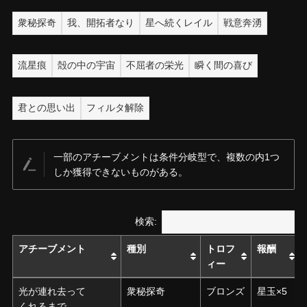
衆秘探奇
我、開拓者なり
星へ続くレイル
戦意奔湧
流星痕
殻の中の宇宙
不屈者の栄光
瞬く間の喜び
君との思い出
フィルタ解除
一部のアチーブメントは条件分岐型で、複数の内1つ
しか獲得できないものがある。
検索:
アチーブメント
アチーブメント
種別
トロフ
報酬
ィー
アチーブメント
種別
トロフ
報酬
光が連れ去って
光が連れ去って
衆秘探奇
ブロンズ
星玉×5
ィー
くれるまで
くれるまで