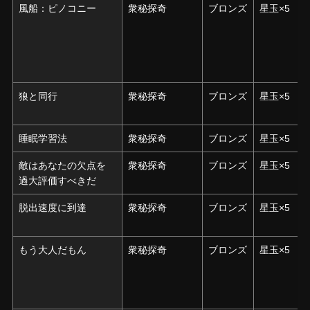
風船：ピノコニー
風船：ピノコニー
衆秘探奇
ブロンズ
星玉×5
狼と同行
狼と同行
衆秘探奇
ブロンズ
星玉×5
睡眠学習法
睡眠学習法
衆秘探奇
ブロンズ
星玉×5
敵はあなたの欠点を
敵はあなたの欠点を
衆秘探奇
ブロンズ
星玉×5
過大評価すべきだ
過大評価すべきだ
脱出速度に到達
脱出速度に到達
衆秘探奇
ブロンズ
星玉×5
もう大人だもん
もう大人だもん
衆秘探奇
ブロンズ
星玉×5