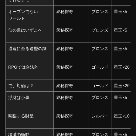
オープンでない
オープンでない
衆秘探奇
ブロンズ
星玉×5
ワールド
ワールド
仙の道はいずこへ
仙の道はいずこへ
衆秘探奇
ブロンズ
星玉×5
遐遠に至る遊歴の跡
遐遠に至る遊歴の跡
衆秘探奇
ブロンズ
星玉×5
RPGでは合法的
RPGでは合法的
衆秘探奇
ゴールド
星玉×20
で、対価は？
で、対価は？
衆秘探奇
ゴールド
星玉×20
浮財は小事
浮財は小事
衆秘探奇
ブロンズ
星玉×5
照臨する財星
照臨する財星
衆秘探奇
シルバー
星玉×10
壊滅の衝動
壊滅の衝動
衆秘探奇
ブロンズ
星玉×5