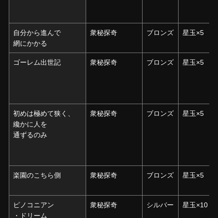
自分から進んで
自分から進んで
衆秘探奇
ブロンズ
星玉×5
網にかかる
網にかかる
ゴーレム出世記
ゴーレム出世記
衆秘探奇
ブロンズ
星玉×5
初めは極めて狭く、
初めは極めて狭く、
衆秘探奇
ブロンズ
星玉×5
纔かに人を
纔かに人を
通ずるのみ
通ずるのみ
楽園のこちら側
楽園のこちら側
衆秘探奇
ブロンズ
星玉×5
ピノコニアン
ピノコニアン
衆秘探奇
シルバー
星玉×10
・ドリーム
・ドリーム