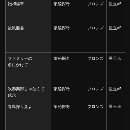
飽和爆撃
飽和爆撃
衆秘探奇
ブロンズ
星玉×5
後風船書
後風船書
衆秘探奇
ブロンズ
星玉×5
ファミリーの
ファミリーの
衆秘探奇
ブロンズ
星玉×5
名にかけて
名にかけて
吹奏楽部じゃなくて
吹奏楽部じゃなくて
衆秘探奇
ブロンズ
星玉×5
残念
残念
青鳥探り見よ
青鳥探り見よ
衆秘探奇
ブロンズ
星玉×5