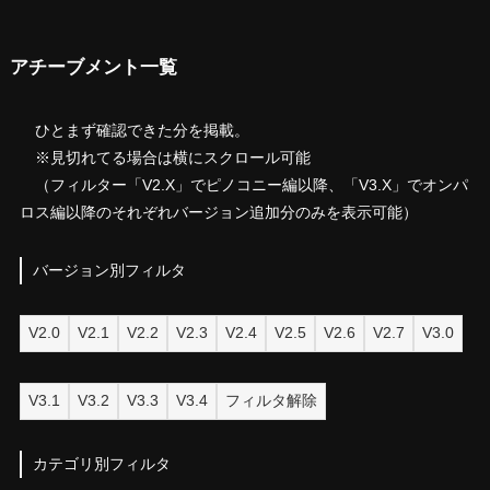
アチーブメント一覧
ひとまず確認できた分を掲載。
※見切れてる場合は横にスクロール可能
（フィルター「V2.X」でピノコニー編以降、「V3.X」でオンパ
ロス編以降のそれぞれバージョン追加分のみを表示可能）
バージョン別フィルタ
V2.0
V2.1
V2.2
V2.3
V2.4
V2.5
V2.6
V2.7
V3.0
V3.1
V3.2
V3.3
V3.4
フィルタ解除
カテゴリ別フィルタ