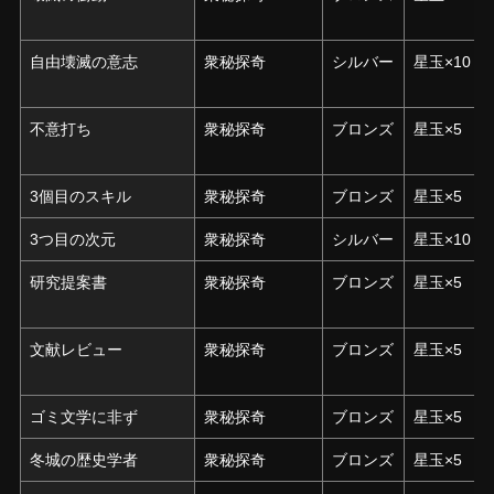
自由壊滅の意志
自由壊滅の意志
衆秘探奇
シルバー
星玉×10
不意打ち
不意打ち
衆秘探奇
ブロンズ
星玉×5
3個目のスキル
3個目のスキル
衆秘探奇
ブロンズ
星玉×5
3つ目の次元
3つ目の次元
衆秘探奇
シルバー
星玉×10
研究提案書
研究提案書
衆秘探奇
ブロンズ
星玉×5
文献レビュー
文献レビュー
衆秘探奇
ブロンズ
星玉×5
ゴミ文学に非ず
ゴミ文学に非ず
衆秘探奇
ブロンズ
星玉×5
冬城の歴史学者
冬城の歴史学者
衆秘探奇
ブロンズ
星玉×5