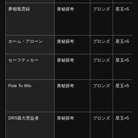
夢都風雲録
夢都風雲録
衆秘探奇
ブロンズ
星玉×5
ホーム・アローン
ホーム・アローン
衆秘探奇
ブロンズ
星玉×5
セーフティカー
セーフティカー
衆秘探奇
ブロンズ
星玉×5
Pole To Win
Pole To Win
衆秘探奇
ブロンズ
星玉×5
DRS最大受益者
DRS最大受益者
衆秘探奇
ブロンズ
星玉×5