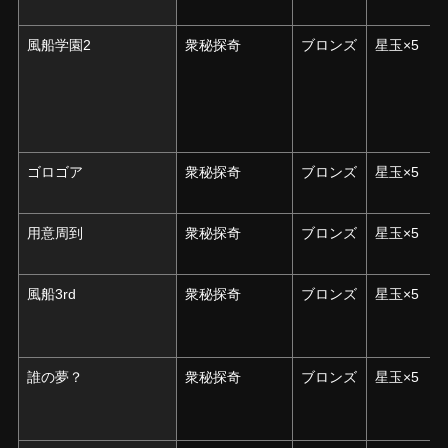
風船学園2
風船学園2
衆秘探奇
ブロンズ
星玉×5
ゴロゴア
ゴロゴア
衆秘探奇
ブロンズ
星玉×5
用意周到
用意周到
衆秘探奇
ブロンズ
星玉×5
風船3rd
風船3rd
衆秘探奇
ブロンズ
星玉×5
誰の夢？
誰の夢？
衆秘探奇
ブロンズ
星玉×5