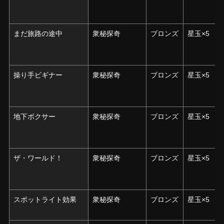
まだ旅路の途中
まだ旅路の途中
衆秘探奇
ブロンズ
星玉×5
操り手ビギナー
操り手ビギナー
衆秘探奇
ブロンズ
星玉×5
地下ボクサー
地下ボクサー
衆秘探奇
ブロンズ
星玉×5
ザ・ワールド！
ザ・ワールド！
衆秘探奇
ブロンズ
星玉×5
スポットライト効果
スポットライト効果
衆秘探奇
ブロンズ
星玉×5