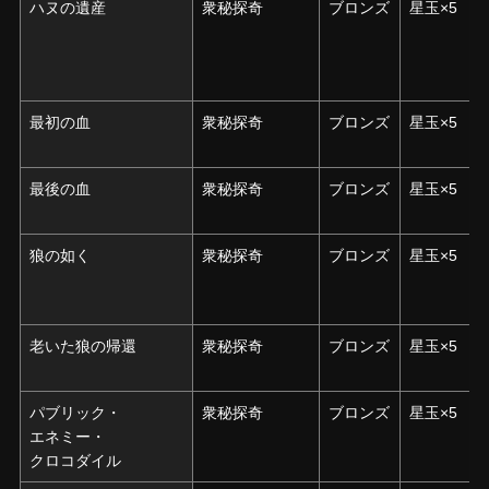
ハヌの遺産
ハヌの遺産
衆秘探奇
ブロンズ
星玉×5
最初の血
最初の血
衆秘探奇
ブロンズ
星玉×5
最後の血
最後の血
衆秘探奇
ブロンズ
星玉×5
狼の如く
狼の如く
衆秘探奇
ブロンズ
星玉×5
老いた狼の帰還
老いた狼の帰還
衆秘探奇
ブロンズ
星玉×5
パブリック・
パブリック・
衆秘探奇
ブロンズ
星玉×5
エネミー・
エネミー・
クロコダイル
クロコダイル