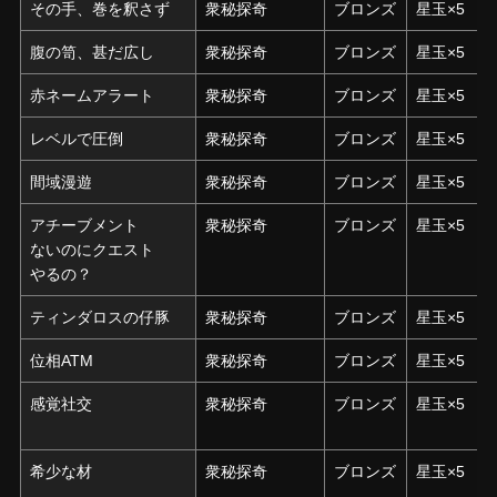
その手、巻を釈さず
その手、巻を釈さず
衆秘探奇
ブロンズ
星玉×5
腹の笥、甚だ広し
腹の笥、甚だ広し
衆秘探奇
ブロンズ
星玉×5
赤ネームアラート
赤ネームアラート
衆秘探奇
ブロンズ
星玉×5
レベルで圧倒
レベルで圧倒
衆秘探奇
ブロンズ
星玉×5
間域漫遊
間域漫遊
衆秘探奇
ブロンズ
星玉×5
アチーブメント
アチーブメント
衆秘探奇
ブロンズ
星玉×5
ないのにクエスト
ないのにクエスト
やるの？
やるの？
ティンダロスの仔豚
ティンダロスの仔豚
衆秘探奇
ブロンズ
星玉×5
位相ATM
位相ATM
衆秘探奇
ブロンズ
星玉×5
感覚社交
感覚社交
衆秘探奇
ブロンズ
星玉×5
希少な材
希少な材
衆秘探奇
ブロンズ
星玉×5