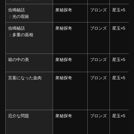
虫鳴秘話
虫鳴秘話
衆秘探奇
ブロンズ
星玉×5
：光の瑕疵
：光の瑕疵
虫鳴秘話
虫鳴秘話
衆秘探奇
ブロンズ
星玉×5
：多重の面相
：多重の面相
箱の中の美
箱の中の美
衆秘探奇
ブロンズ
星玉×5
言葉になった血肉
言葉になった血肉
衆秘探奇
ブロンズ
星玉×5
厄介な問題
厄介な問題
衆秘探奇
ブロンズ
星玉×5