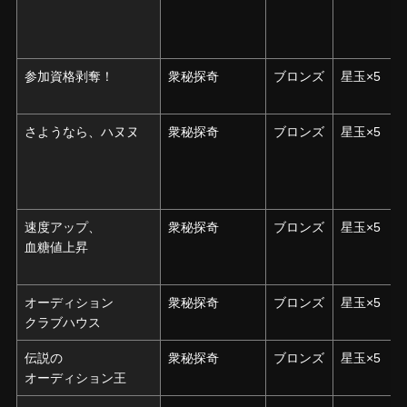
参加資格剥奪！
参加資格剥奪！
衆秘探奇
ブロンズ
星玉×5
さようなら、ハヌヌ
さようなら、ハヌヌ
衆秘探奇
ブロンズ
星玉×5
速度アップ、
速度アップ、
衆秘探奇
ブロンズ
星玉×5
血糖値上昇
血糖値上昇
オーディション
オーディション
衆秘探奇
ブロンズ
星玉×5
クラブハウス
クラブハウス
伝説の
伝説の
衆秘探奇
ブロンズ
星玉×5
オーディション王
オーディション王