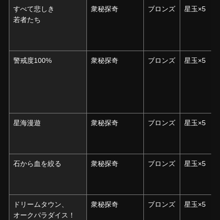
すべて悲しき
すべて悲しき
衆秘探奇
ブロンズ
星玉×5
若者たち
若者たち
警戒度100%
警戒度100%
衆秘探奇
ブロンズ
星玉×5
星海漫遊
星海漫遊
衆秘探奇
ブロンズ
星玉×5
石から血を絞る
石から血を絞る
衆秘探奇
ブロンズ
星玉×5
ドリームタウン、
ドリームタウン、
衆秘探奇
ブロンズ
星玉×5
オークパラダイス！
オークパラダイス！