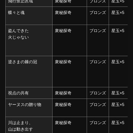
飛行禁止区域
飛行禁止区域
衆秘探奇
ブロンズ
星玉×5
蝶々と魂
蝶々と魂
衆秘探奇
ブロンズ
星玉×5
盗んできた
盗んできた
衆秘探奇
ブロンズ
星玉×5
火じゃない
火じゃない
逆さまの棘の冠
逆さまの棘の冠
衆秘探奇
ブロンズ
星玉×5
視点の共有
視点の共有
衆秘探奇
ブロンズ
星玉×5
ヤーヌスの贈り物
ヤーヌスの贈り物
衆秘探奇
ブロンズ
星玉×5
川は止まり、
川は止まり、
衆秘探奇
ブロンズ
星玉×5
山は動き出す
山は動き出す