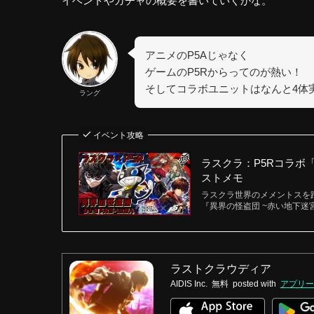
イベントやガチャの概要を書いていくかな。
アニメのP5Aじゃなく
ゲームのP5Rからってのが熱い！
そしてコラボユニットはなんと4体
ラング
イベント攻略
ラスクラ：P5Rコラボ
ストメモ
ラスクラ世界のメメントスを踏破
『異界の怪盗団 ~赤い地下
ラストクラウディア
AIDIS Inc.
無料
posted with
アプリー