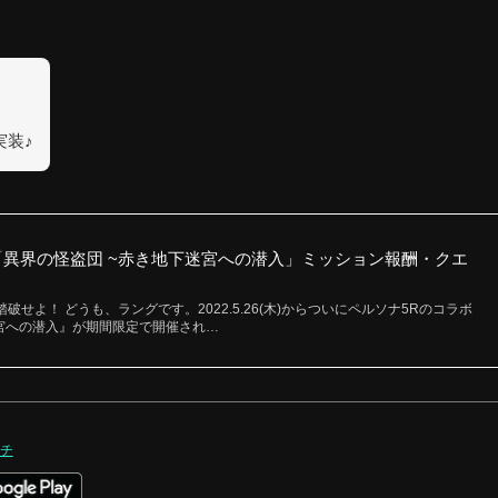
実装♪
「異界の怪盗団 ~赤き地下迷宮への潜入」ミッション報酬・クエ
せよ！ どうも、ラングです。2022.5.26(木)からついにペルソナ5Rのコラボ
迷宮への潜入』が期間限定で開催され…
チ