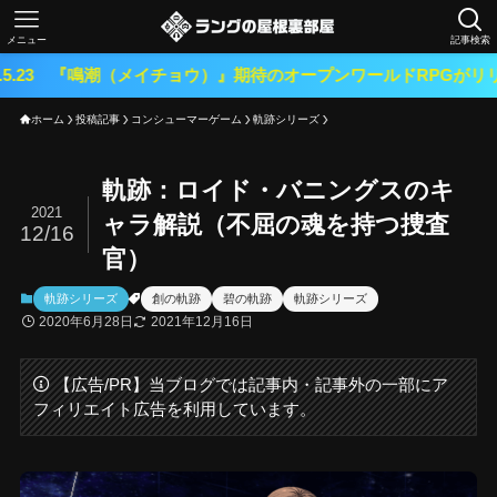
メニュー
記事検索
 『鳴潮（メイチョウ）』期待のオープンワールドRPGがリリース！
ホーム
投稿記事
コンシューマーゲーム
軌跡シリーズ
軌跡：ロイド・バニングスのキ
2021
ャラ解説（不屈の魂を持つ捜査
12/16
官）
軌跡シリーズ
創の軌跡
碧の軌跡
軌跡シリーズ
2020年6月28日
2021年12月16日
【広告/PR】当ブログでは記事内・記事外の一部にア
フィリエイト広告を利用しています。