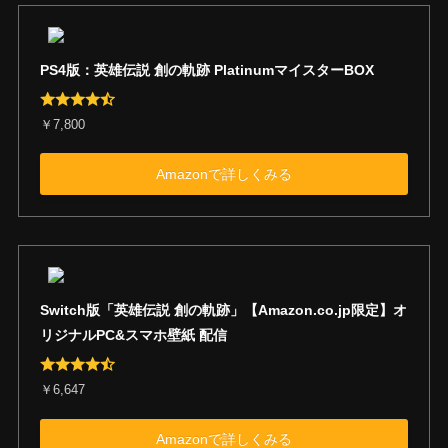
・自己強化技：5ターンSTR/DEF/SP
D↑(中)
・「全状態異常・能力低下」解除：B
P1上昇
PS4版：英雄伝説 創の軌跡 PlatinumマイスターBOX
・3ターンHP15%回復
ゼロ・ブレイカ
敵集団の懐へ瞬時に入りこみ、強力
￥7,800
ー
な回転撃を繰り出す。
・威力A：ブレイクS：崩しD
Amazonで詳しくみる
・範囲攻撃技：円M(地点指定)：吸
引：4ターンDEF・ADF↓(中)
ゼロ・ブレイカ
敵集団の懐へ超強力な回転撃を繰り
ーχ
出し、防御力を大きく下げる。
・威力A+：ブレイクS：崩しD
Switch版「英雄伝説 創の軌跡」【Amazon.co.jp限定】オ
・範囲攻撃技：円M(地点指定)：吸
リジナルPC&スマホ壁紙 配信
引：4ターンDEF・ADF↓(大)
タイガーチャー
怒涛の連続攻撃で敵を圧倒する、猛
￥6,647
ジ
虎の如き突撃技。
・威力S+：ブレイクD：崩しA
Amazonで詳しくみる
・単体攻撃技：駆動解除100%、1タ