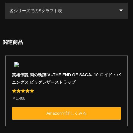
シュIII
各シリーズでのSクラフト表
バーニングハー
リスクを克服した燃え盛る闘志。仲
ト
間をも鼓舞しBPが上昇。
創の軌跡
閃の軌跡IV
閃の軌跡II
碧の軌跡
・自己強化技：4ターンSTR/DEF/SP
D↑(中)
零の軌跡
・「全状態異常・能力低下」解除：B
関連商品
P1上昇
クラフト名
効果
バーニングハー
不屈の闘志で限界突破の力を得る。
ライジングサン
打ち上げた敵を連打の渦に巻きこ
トII
体力を回復しつつ仲間をも鼓舞しBP
む、昇竜の如き大技。
が上昇。
・威力4S：ブレイクB：崩し無効
英雄伝説 閃の軌跡IV -THE END OF SAGA- 10 ロイド・バ
・自己強化技：4ターンSTR/DEF/SP
・範囲攻撃技：円LL(地点指定)
ニングス ビッグレザーストラップ
D↑(中)
・「全状態異常・能力低下」解除：B
ライジング・ノ
激しい連撃の渦で敵集団を圧倒し、
P1上昇
ヴァ
決意に輝く竜の闘気で止めを刺す。
￥1,408
・2ターンHP15%回復
・威力4S+：ブレイクA：崩し無効
・範囲攻撃技：円LL(地点指定)：気
Amazonで詳しくみる
バーニングハー
如何なる壁をも乗り越える究極の闘
絶100%
トIII
志。体力を回復しつつ仲間をも鼓舞
強化技はオレンジ色で表記
しBPが上昇。