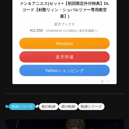
ァン＆アニエス)セット+【初回限定外付特典】DL
コード【剣聖リィン・シュバルツァー専用教官
服】)
楽天ブックス
¥11,550
（2026/06/23 13:18時点 | 楽天市場調べ）
Amazon
楽天市場
Yahooショッピング
ポチップ
軌跡シリーズ
創の軌跡
碧の軌跡
軌跡シリーズ