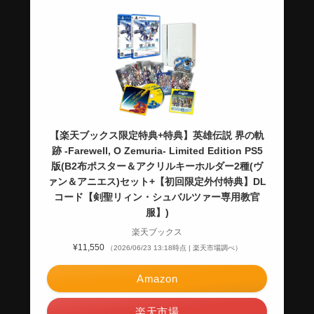
【楽天ブックス限定特典+特典】英雄伝説 界の軌
跡 -Farewell, O Zemuria- Limited Edition PS5
版(B2布ポスター＆アクリルキーホルダー2種(ヴ
ァン＆アニエス)セット+【初回限定外付特典】DL
コード【剣聖リィン・シュバルツァー専用教官
服】)
楽天ブックス
¥11,550
（2026/06/23 13:18時点 | 楽天市場調べ）
Amazon
楽天市場