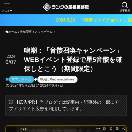
メニュー
記事検索
2024.5.23 『鳴潮（メイチョウ）』期待のオープンワ
ホーム
投稿記事
スマホゲーム
鳴潮：「音骸召喚キャンペーン」
2024
WEBイベント登録で星5音骸を確
6/07
保しとこう（期間限定）
スマホゲーム
鳴潮：WutheringWaves
2024年5月23日
2024年6月7日
【広告/PR】当ブログでは記事内・記事外の一部にア
フィリエイト広告を利用しています。