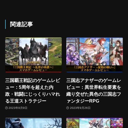
関連記事
三国覇王戦記のゲームレビ
三国志アナザーのゲームレ
ュー：5周年を超えた内
ビュー：異世界転生要素を
政・戦闘にじっくりハマれ
織り交ぜた異色の三国志フ
る王道ストラテジー
ァンタジーRPG
2023年9月9日
2023年9月26日