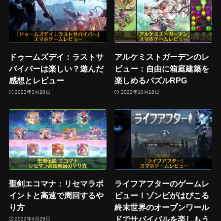
ドゥームズデイ：ラストサ
アルケミストガーデンのレ
バイバーは楽しい？遊んだ
ビュー：自由に箱庭建築を
感想とレビュー
楽しめるパズルRPG
2023年3月20日
2022年10月18日
聖剣エコマナ：リセマラポ
ライフアフターのゲームレ
イントと高速で周回するや
ビュー！ゾンビがはびこる
り方
終末世界のオープンワール
ドでサバイバルを楽しもう
2022年4月29日