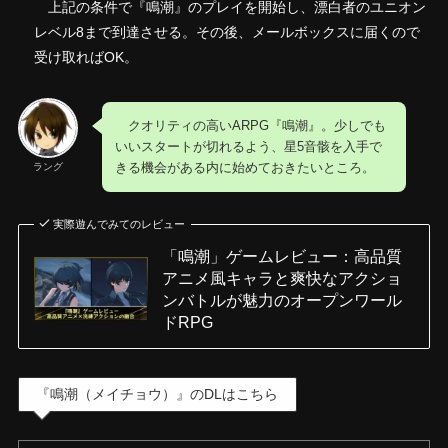
上記の条件で『鳴潮』のプレイを開始し、漂白者のユニオン
レベル8まで到達させる。その後、メールボックスに届くので
受け取ればOK。
クオリティの高いARPG『鳴潮』。少しでも
いいスタートが切れるよう、星5音骸を入手で
きる機会がある内に始めておきたいところ。
ラング
実際遊んでみてのレビュー
「鳴潮」ゲームレビュー：高品質
アニメ風キャラと爽快なアクショ
ンバトルが魅力のオープンワール
ドRPG
『鳴潮（メイチョウ）』のDLはこちら