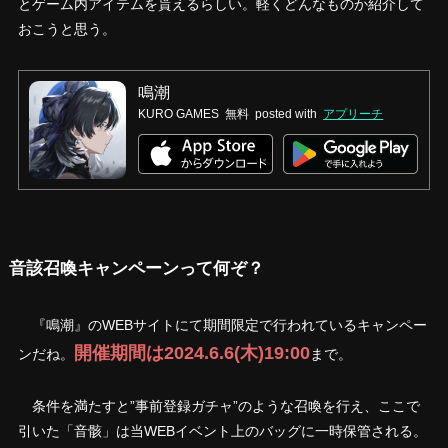
とゲーム内アイテムを貰えるらしい。軽くどんなものか紹介して
おこうと思う。
鳴潮
KURO GAMES
無料
posted with
アプリーチ
音該召喚キャンペーンって何ぞ？
『鳴潮』のWEBサイトにて期間限定で行われているキャンペー
開催期間は2024.6.6(木)19:00
ンだね。
まで。
条件を満たすと”事前登録ガチャ”のような召喚を行え、ここで
引いた「音骸」は当WEBイベント上のバッグに一時保管される。