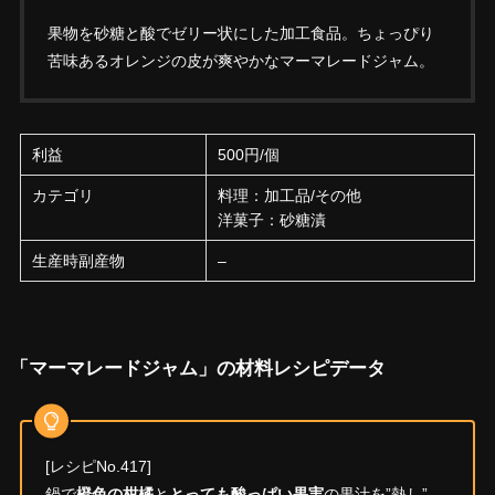
果物を砂糖と酸でゼリー状にした加工食品。ちょっぴり
苦味あるオレンジの皮が爽やかなマーマレードジャム。
利益
500円/個
カテゴリ
料理：加工品/その他
洋菓子：砂糖漬
生産時副産物
–
「マーマレードジャム」の材料レシピデータ
[レシピNo.417]
鍋で
橙色の柑橘
と
とっても酸っぱい果実
の果汁を”熱し”、