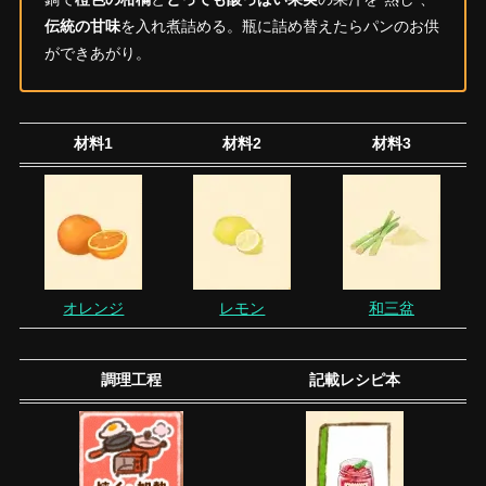
伝統の甘味
を入れ煮詰める。瓶に詰め替えたらパンのお供
ができあがり。
材料1
材料2
材料3
オレンジ
レモン
和三盆
調理工程
記載レシピ本