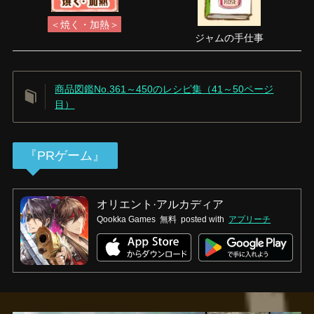
＜焼く・加熱＞
ジャムの手仕事
商品図鑑No.361～450のレシピ集（41～50ページ
目）
『PRゲーム』
オリエント·アルカディア
Qookka Games
無料
posted with
アプリーチ