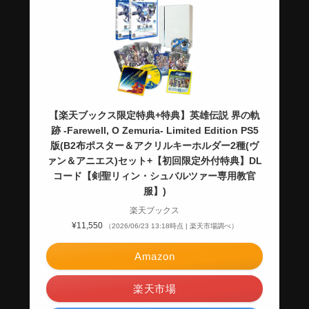
【楽天ブックス限定特典+特典】英雄伝説 界の軌
跡 -Farewell, O Zemuria- Limited Edition PS5
版(B2布ポスター＆アクリルキーホルダー2種(ヴ
ァン＆アニエス)セット+【初回限定外付特典】DL
コード【剣聖リィン・シュバルツァー専用教官
服】)
楽天ブックス
¥11,550
（2026/06/23 13:18時点 | 楽天市場調べ）
Amazon
楽天市場