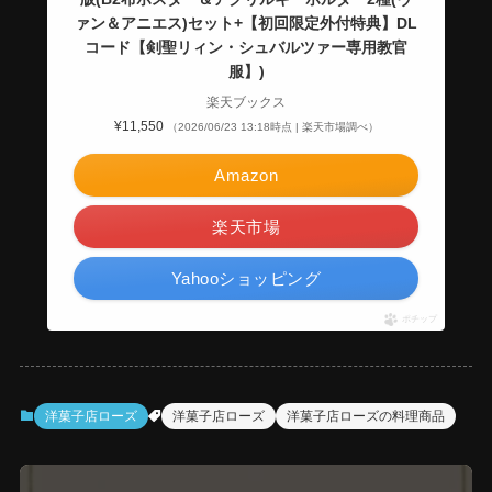
ァン＆アニエス)セット+【初回限定外付特典】DL
コード【剣聖リィン・シュバルツァー専用教官
服】)
楽天ブックス
¥11,550
（2026/06/23 13:18時点 | 楽天市場調べ）
Amazon
楽天市場
Yahooショッピング
ポチップ
洋菓子店ローズ
洋菓子店ローズ
洋菓子店ローズの料理商品