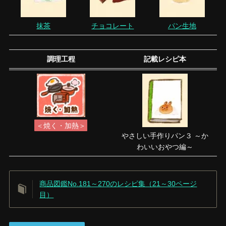
抹茶
チョコレート
パン生地
調理工程
記載レシピ本
＜焼く・加熱＞
やさしい手作りパン３ ～か
わいいおやつ編～
商品図鑑No.181～270のレシピ集（21～30ページ
目）