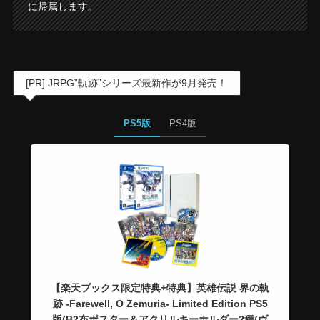
に帰属します。
[PR] JRPG”軌跡”シリーズ最新作が9月発売！
PS5版
PS4版
【楽天ブックス限定特典+特典】英雄伝説 界の軌
跡 -Farewell, O Zemuria- Limited Edition PS5
版(B2布ポスター＆アクリルキーホルダー2種(ヴ