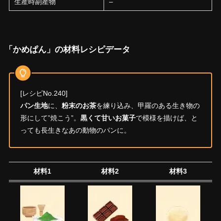
生産時副産物
–
「かめぱん」の材料レシピデータ
[レシピNo.240]
パン生地
に、
粉末のお茶
を練り込み、甲羅のある生き物の
形にして”焼こう”。
黒くて甘いお菓子
で模様を描けば、と
っても長生きなあの動物のパンに。
材料1
材料2
材料3