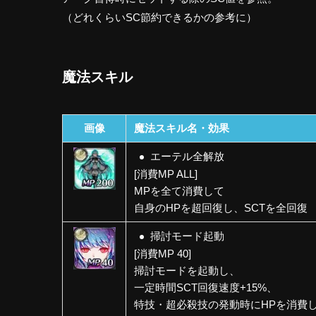
（どれくらいSC節約できるかの参考に）
魔法スキル
画像
魔法スキル名・効果
エーテル全解放
[消費MP ALL]
MPを全て消費して
自身のHPを超回復し、SCTを全回復
掃討モード起動
[消費MP 40]
掃討モードを起動し、
一定時間SCT回復速度+15%、
特技・超必殺技の発動時にHPを消費し