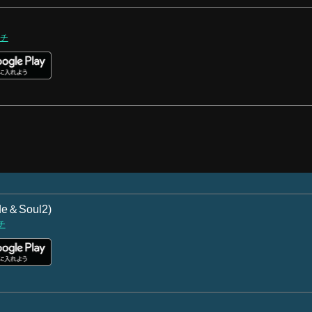
チ
＆Soul2)
チ