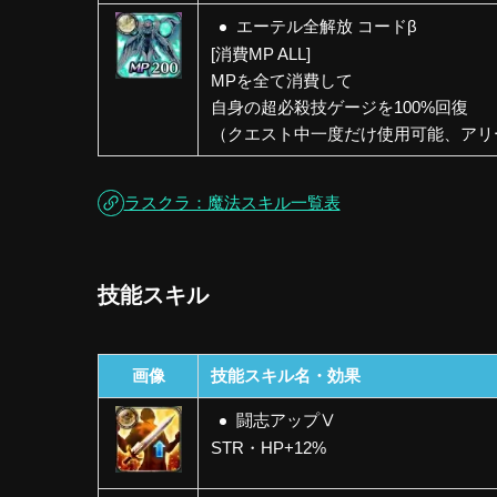
エーテル全解放
コードβ
[消費MP ALL]
MPを全て消費して
自身の超必殺技ゲージを100%回復
（クエスト中一度だけ使用可能、アリ
ラスクラ：魔法スキル一覧表
技能スキル
画像
技能スキル名・効果
闘志アップⅤ
STR・HP+12%