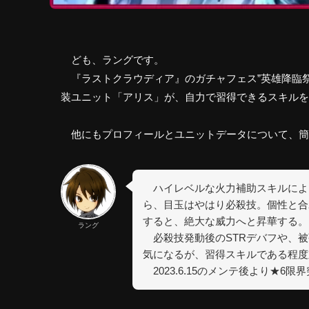
ども、ラングです。
『ラストクラウディア』のガチャフェス”英雄降臨祭
装ユニット「アリス」が、自力で習得できるスキルを
他にもプロフィールとユニットデータについて、簡
ハイレベルな火力補助スキルによ
ら、目玉はやはり必殺技。個性と合
すると、絶大な威力へと昇華する。
ラング
必殺技発動後のSTRデバフや、被
気になるが、習得スキルである程度
2023.6.15のメンテ後より★6限