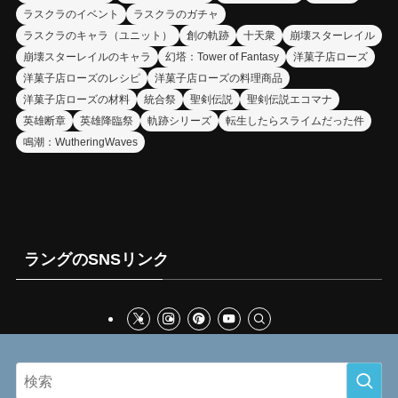
ラスクラのイベント
ラスクラのガチャ
ラスクラのキャラ（ユニット）
創の軌跡
十天衆
崩壊スターレイル
崩壊スターレイルのキャラ
幻塔：Tower of Fantasy
洋菓子店ローズ
洋菓子店ローズのレシピ
洋菓子店ローズの料理商品
洋菓子店ローズの材料
統合祭
聖剣伝説
聖剣伝説エコマナ
英雄断章
英雄降臨祭
軌跡シリーズ
転生したらスライムだった件
鳴潮：WutheringWaves
ラングのSNSリンク