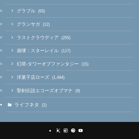
グラブル
(65)
グランサガ
(12)
ラストクラウディア
(255)
崩壊：スターレイル
(117)
幻塔-タワーオブファンタジー
(15)
洋菓子店ローズ
(1,494)
聖剣伝説エコーズオブマナ
(9)
ライフネタ
(2)