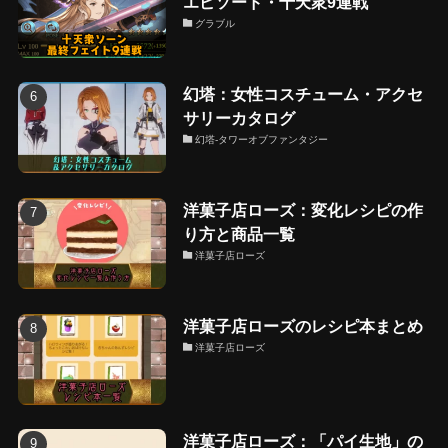
エピソード・十天衆9連戦
グラブル
幻塔：女性コスチューム・アクセ
サリーカタログ
幻塔-タワーオブファンタジー
洋菓子店ローズ：変化レシピの作
り方と商品一覧
洋菓子店ローズ
洋菓子店ローズのレシピ本まとめ
洋菓子店ローズ
洋菓子店ローズ：「パイ生地」の