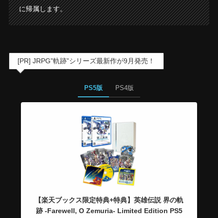
に帰属します。
[PR] JRPG”軌跡”シリーズ最新作が9月発売！
PS5版
PS4版
【楽天ブックス限定特典+特典】英雄伝説 界の軌
跡 -Farewell, O Zemuria- Limited Edition PS5