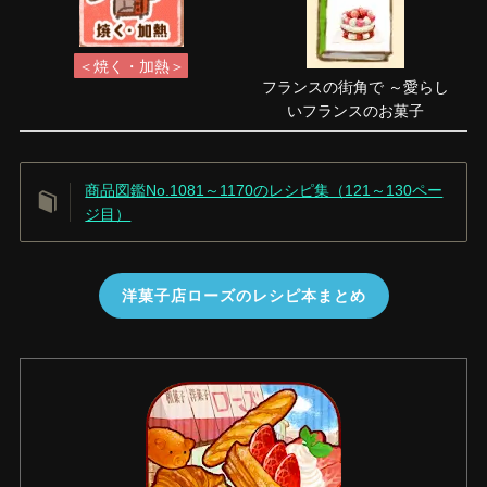
＜焼く・加熱＞
フランスの街角で ～愛らし
いフランスのお菓子
商品図鑑No.1081～1170のレシピ集（121～130ペー
ジ目）
洋菓子店ローズのレシピ本まとめ