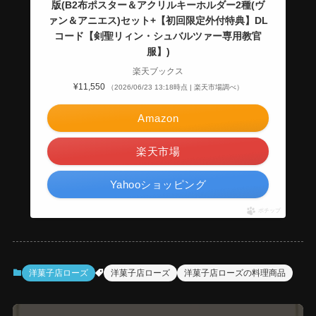
版(B2布ポスター＆アクリルキーホルダー2種(ヴ
ァン＆アニエス)セット+【初回限定外付特典】DL
コード【剣聖リィン・シュバルツァー専用教官
服】)
楽天ブックス
¥11,550
（2026/06/23 13:18時点 | 楽天市場調べ）
Amazon
楽天市場
Yahooショッピング
ポチップ
洋菓子店ローズ
洋菓子店ローズ
洋菓子店ローズの料理商品