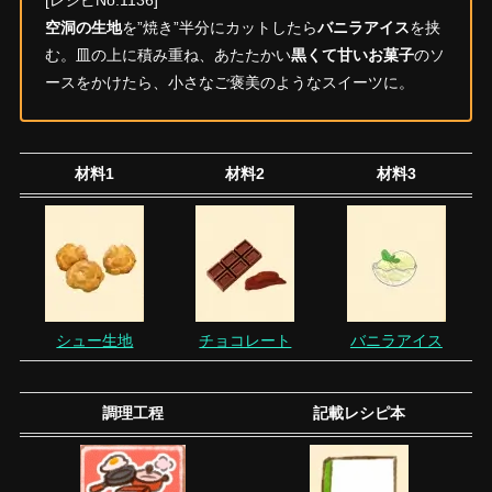
[レシピNo.1136]
空洞の生地
を”焼き”半分にカットしたら
バニラアイス
を挟
む。皿の上に積み重ね、あたたかい
黒くて甘いお菓子
のソ
ースをかけたら、小さなご褒美のようなスイーツに。
材料1
材料2
材料3
シュー生地
チョコレート
バニラアイス
調理工程
記載レシピ本