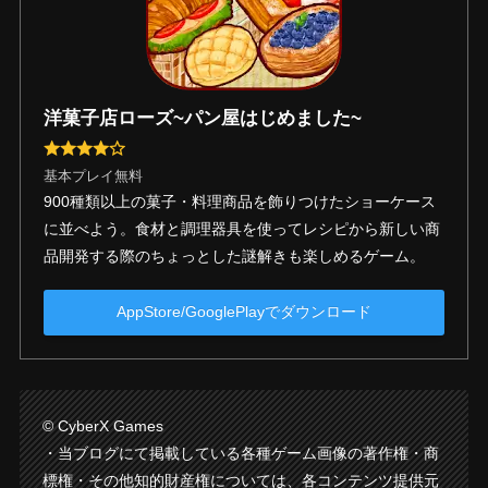
洋菓子店ローズ~パン屋はじめました~
基本プレイ無料
900種類以上の菓子・料理商品を飾りつけたショーケース
に並べよう。食材と調理器具を使ってレシピから新しい商
品開発する際のちょっとした謎解きも楽しめるゲーム。
AppStore/GooglePlayでダウンロード
© CyberX Games
・当ブログにて掲載している各種ゲーム画像の著作権・商
標権・その他知的財産権については、各コンテンツ提供元