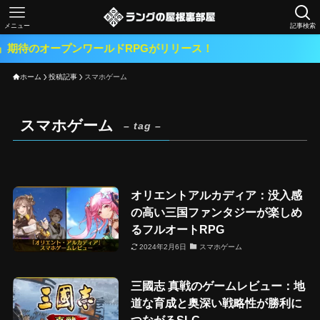
メニュー
記事検索
待のオープンワールドRPGがリリース！
ホーム
投稿記事
スマホゲーム
スマホゲーム
– tag –
オリエントアルカディア：没入感
の高い三国ファンタジーが楽しめ
るフルオートRPG
2024年2月6日
スマホゲーム
三國志 真戦のゲームレビュー：地
道な育成と奥深い戦略性が勝利に
つながるSLG