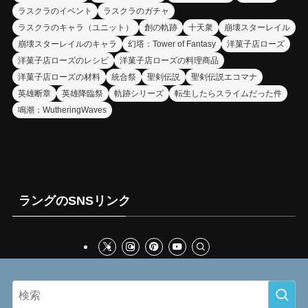
ラスクラのイベント
ラスクラのガチャ
ラスクラのキャラ（ユニット）
創の軌跡
十天衆
崩壊スターレイル
崩壊スターレイルのキャラ
幻塔：Tower of Fantasy
洋菓子店ローズ
洋菓子店ローズのレシピ
洋菓子店ローズの料理商品
洋菓子店ローズの材料
統合祭
聖剣伝説
聖剣伝説エコマナ
英雄断章
英雄降臨祭
軌跡シリーズ
転生したらスライムだった件
鳴潮：WutheringWaves
ラングのSNSリンク