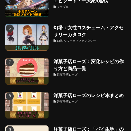
エピソード・十天衆9連戦
グラブル
幻塔：女性コスチューム・アクセ
サリーカタログ
幻塔-タワーオブファンタジー
洋菓子店ローズ：変化レシピの作
り方と商品一覧
洋菓子店ローズ
洋菓子店ローズのレシピ本まとめ
洋菓子店ローズ
洋菓子店ローズ：「パイ生地」の