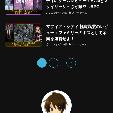
ティのゲームレビュー：BGMとス
タイリッシュさが際立つRPG
2023年4月26日
スマホゲーム
マフィア・シティ-極道風雲のレビ
ュー：ファミリーのボスとして帝
国を運営せよ！
2023年3月29日
スマホゲーム
1
2
...
7