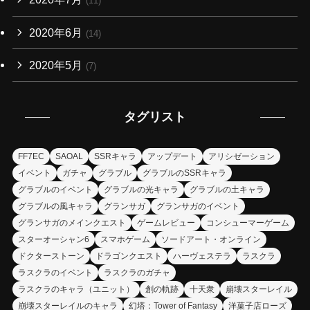
(11)
2020年6月
(14)
2020年5月
(7)
タグリスト
FF7EC
SAOAL
SSRキャラ
アップデート
アリシゼーション
イベント
ガチャ
グラブル
グラブルのSSRキャラ
グラブルのイベント
グラブルの光キャラ
グラブルの土キャラ
グラブルの風キャラ
グランサガ
グランサガのイベント
グランサガのメインクエスト
ゲームレビュー
コンシューマーゲーム
スターオーシャン6
スマホゲーム
ソードアート・オンライン
ドクターストーン
ドラゴンクエスト
ハーヴェステラ
ラスクラ
ラスクラのイベント
ラスクラのガチャ
ラスクラのキャラ（ユニット）
創の軌跡
十天衆
崩壊スターレイル
崩壊スターレイルのキャラ
幻塔：Tower of Fantasy
洋菓子店ローズ