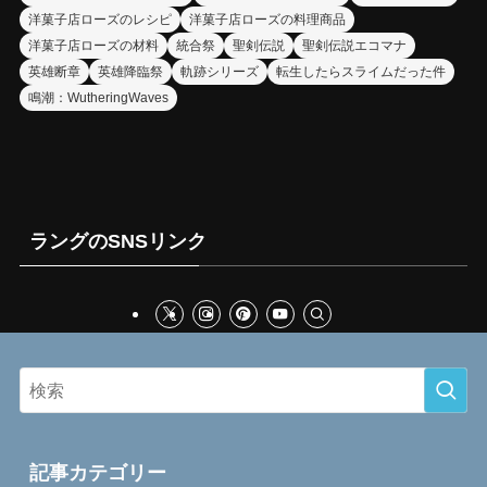
洋菓子店ローズのレシピ
洋菓子店ローズの料理商品
洋菓子店ローズの材料
統合祭
聖剣伝説
聖剣伝説エコマナ
英雄断章
英雄降臨祭
軌跡シリーズ
転生したらスライムだった件
鳴潮：WutheringWaves
ラングのSNSリンク
記事カテゴリー