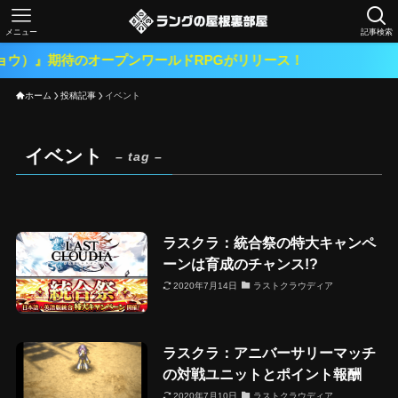
メニュー
記事検索
ウ）』期待のオープンワールドRPGがリリース！
ホーム
投稿記事
イベント
イベント
– tag –
ラスクラ：統合祭の特大キャンペ
ーンは育成のチャンス!?
2020年7月14日
ラストクラウディア
ラスクラ：アニバーサリーマッチ
の対戦ユニットとポイント報酬
2020年7月10日
ラストクラウディア