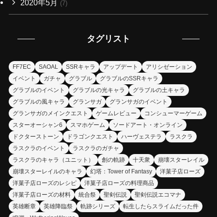
2020年5月
(7)
タグリスト
FF7EC
SAOAL
SSRキャラ
アップデート
アリシゼーション
イベント
ガチャ
グラブル
グラブルのSSRキャラ
グラブルのイベント
グラブルの光キャラ
グラブルの土キャラ
グラブルの風キャラ
グランサガ
グランサガのイベント
グランサガのメインクエスト
ゲームレビュー
コンシューマーゲーム
スターオーシャン6
スマホゲーム
ソードアート・オンライン
ドクターストーン
ドラゴンクエスト
ハーヴェステラ
ラスクラ
ラスクラのイベント
ラスクラのガチャ
ラスクラのキャラ（ユニット）
創の軌跡
十天衆
崩壊スターレイル
崩壊スターレイルのキャラ
幻塔：Tower of Fantasy
洋菓子店ローズ
洋菓子店ローズのレシピ
洋菓子店ローズの料理商品
洋菓子店ローズの材料
統合祭
聖剣伝説
聖剣伝説エコマナ
英雄断章
英雄降臨祭
軌跡シリーズ
転生したらスライムだった件