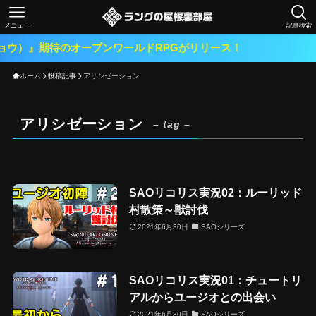
メニュー
記事検索
ョウ）』期待のオープンワールドRPGがリリース！
ホーム
投稿記事
アリシゼーション
アリシゼーション
– tag –
SAOリコリス実況02：ルーリッド
村散策～獣討伐
2021年6月30日
SAOシリーズ
SAOリコリス実況01：チュートリ
アルからユージオとの出会い
2021年6月30日
SAOシリーズ