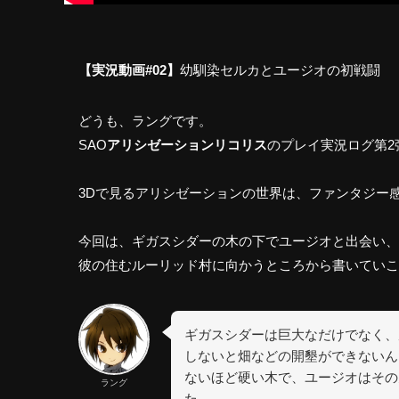
【実況動画#02】
幼馴染セルカとユージオの初戦闘
どうも、ラングです。
SAO
アリシゼーションリコリス
のプレイ実況ログ第2
3Dで見るアリシゼーションの世界は、ファンタジー
今回は、ギガスシダーの木の下でユージオと出会い、
彼の住むルーリッド村に向かうところから書いていこ
ギガスシダーは巨大なだけでなく、
しないと畑などの開墾ができないんだ
ないほど硬い木で、ユージオはその
ラング
た。