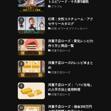
トエピソード・十天衆9連戦
グラブル
幻塔：女性コスチューム・アク
セサリーカタログ
幻塔-タワーオブファンタジー
洋菓子店ローズ：変化レシピの
作り方と商品一覧
洋菓子店ローズ
洋菓子店ローズのレシピ本まと
め
洋菓子店ローズ
洋菓子店ローズ：「パイ生地」
の入手方法と使用料理
洋菓子店ローズ
洋菓子店ローズ：借金300万円