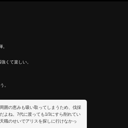
弾。
感強くて楽しい。
う。
周囲の恵みも吸い取ってしまうため、伐採
よね。7代に渡っても1/3にすら削れてい
天職のせいでアリスを探しに行けなかっ