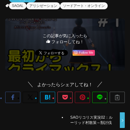
SAOAL
アリシゼーション
ソードアート・オンライン
この記事が気に入ったら
フォローしてね！
Follow Me
よかったらシェアしてね！
SAOリコリス実況02：ル
ーリッド村散策～獣討伐