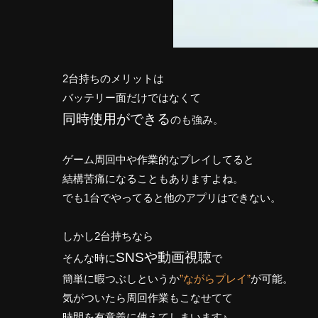
2台持ちのメリットは
バッテリー面だけではなくて
同時使用ができる
のも強み。
ゲーム周回中や作業的なプレイしてると
結構苦痛になることもありますよね。
でも1台でやってると他のアプリはできない。
しかし2台持ちなら
SNSや動画視聴
そんな時に
で
簡単に暇つぶしというか
”ながらプレイ”
が可能。
気がついたら周回作業もこなせてて
時間を有意義に使えてしまいます♪