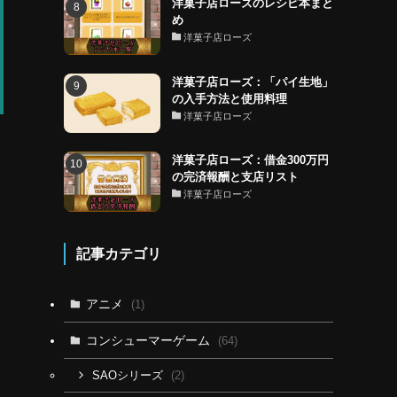
洋菓子店ローズのレシピ本まと
め
洋菓子店ローズ
洋菓子店ローズ：「パイ生地」
の入手方法と使用料理
洋菓子店ローズ
洋菓子店ローズ：借金300万円
の完済報酬と支店リスト
洋菓子店ローズ
記事カテゴリ
アニメ
(1)
コンシューマーゲーム
(64)
(2)
SAOシリーズ