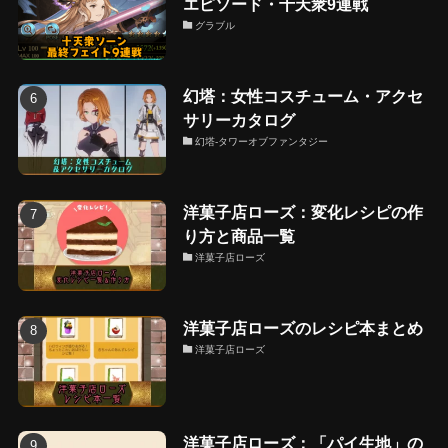
エピソード・十天衆9連戦
グラブル
幻塔：女性コスチューム・アクセ
サリーカタログ
幻塔-タワーオブファンタジー
洋菓子店ローズ：変化レシピの作
り方と商品一覧
洋菓子店ローズ
洋菓子店ローズのレシピ本まとめ
洋菓子店ローズ
洋菓子店ローズ：「パイ生地」の