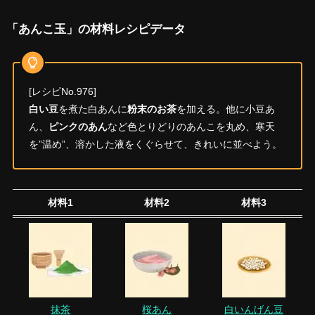
「あんこ玉」の材料レシピデータ
[レシピNo.976]
白い豆
を煮た白あんに
粉末のお茶
を加える。他に小豆あ
ん、
ピンクのあん
など色とりどりのあんこを丸め、寒天
を”温め”、溶かした液をくぐらせて、きれいに並べよう。
材料1
材料2
材料3
抹茶
桜あん
白いんげん豆