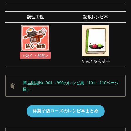
調理工程
記載レシピ本
＜焼く・加熱＞
からふる和菓子
商品図鑑No.901～990のレシピ集（101～110ページ
目）
洋菓子店ローズのレシピ本まとめ