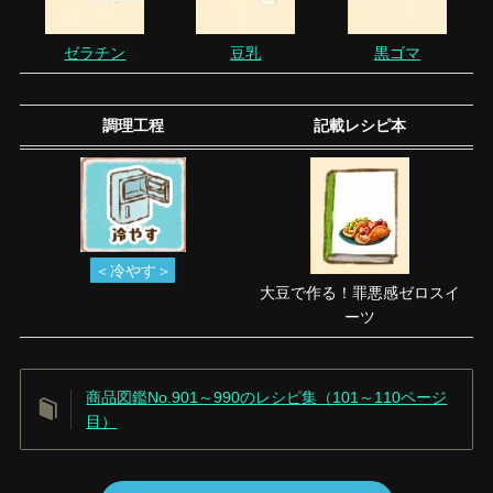
ゼラチン
豆乳
黒ゴマ
調理工程
記載レシピ本
＜冷やす＞
大豆で作る！罪悪感ゼロスイ
ーツ
商品図鑑No.901～990のレシピ集（101～110ページ
目）