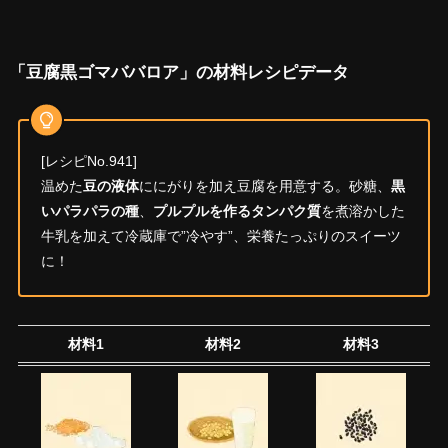
「豆腐黒ゴマババロア」の材料レシピデータ
[レシピNo.941]
温めた
豆の液体
ににがりを加え豆腐を用意する。砂糖、
黒
いパラパラの種
、
プルプルを作るタンパク質
を煮溶かした
牛乳を加えて冷蔵庫で”冷やす”、栄養たっぷりのスイーツ
に！
材料1
材料2
材料3