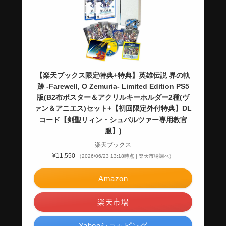
【楽天ブックス限定特典+特典】英雄伝説 界の軌
跡 -Farewell, O Zemuria- Limited Edition PS5
版(B2布ポスター＆アクリルキーホルダー2種(ヴ
ァン＆アニエス)セット+【初回限定外付特典】DL
コード【剣聖リィン・シュバルツァー専用教官
服】)
楽天ブックス
¥11,550
（2026/06/23 13:18時点 | 楽天市場調べ）
Amazon
楽天市場
Yahooショッピング