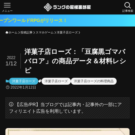
メニュー
記事検索
ドRPGがリリース！
ホーム
投稿記事
スマホゲーム
洋菓子店ローズ
洋菓子店ローズ：「豆腐黒ゴマバ
2022
バロア」の商品データ＆材料レシ
1/12
ピ
洋菓子店ローズ
洋菓子店ローズ
洋菓子店ローズの料理商品
2022年1月12日
【広告/PR】当ブログでは記事内・記事外の一部にア
フィリエイト広告を利用しています。