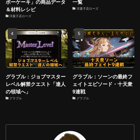
ボーケーキ」の商品データ
一覧
＆材料レシピ
洋菓子店ローズ
洋菓子店ローズ
グラブル：ジョブマスター
グラブル：ソーンの最終フ
レベル解禁クエスト「達人
ェイトエピソード・十天衆
の領域へ」
9連戦
グラブル
グラブル