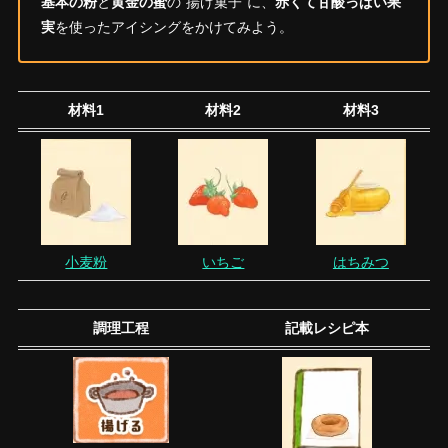
基本の粉
と
黄金の蜜
の”揚げ菓子”に、
赤くて甘酸っぱい果
実
を使ったアイシングをかけてみよう。
材料1
材料2
材料3
小麦粉
いちご
はちみつ
調理工程
記載レシピ本