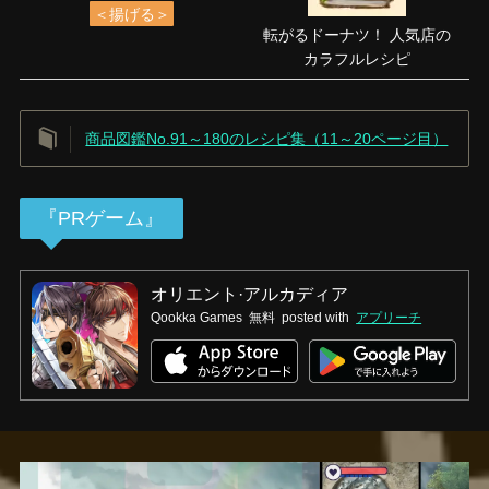
＜揚げる＞
転がるドーナツ！ 人気店の
カラフルレシピ
商品図鑑No.91～180のレシピ集（11～20ページ目）
『PRゲーム』
オリエント·アルカディア
Qookka Games
無料
posted with
アプリーチ