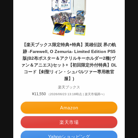
【楽天ブックス限定特典+特典】英雄伝説 界の軌
跡 -Farewell, O Zemuria- Limited Edition PS5
版(B2布ポスター＆アクリルキーホルダー2種(ヴ
ァン＆アニエス)セット+【初回限定外付特典】DL
コード【剣聖リィン・シュバルツァー専用教官
服】)
楽天ブックス
¥11,550
（2026/06/23 13:18時点 | 楽天市場調べ）
Amazon
楽天市場
Yahooショッピング