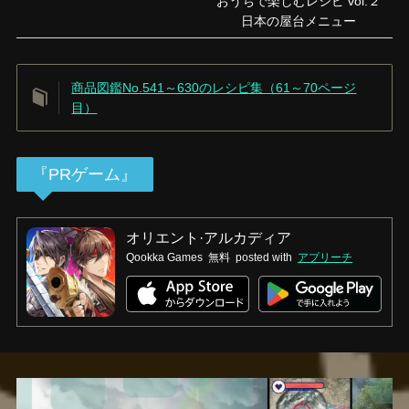
おうちで楽しむレシピ vol.２
日本の屋台メニュー
商品図鑑No.541～630のレシピ集（61～70ページ
目）
『PRゲーム』
オリエント·アルカディア
Qookka Games
無料
posted with
アプリーチ