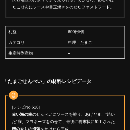
たこせんにソースや目玉焼きをのせたファストフード。
利益
600円/個
カテゴリ
料理：たまご
生産時副産物
–
「たまごせんべい」の材料レシピデータ
[レシピNo.616]
赤い海の幸
のせんべいにソースを塗り、あげだま、”焼い
た”
卵
、マヨネーズをのせて、最後に粉末状に加工された
磯の香りの海藻
をかけたら完成。