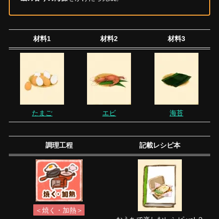
材料1
材料2
材料3
たまご
エビ
海苔
調理工程
記載レシピ本
＜焼く・加熱＞