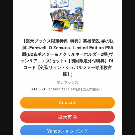
【楽天ブックス限定特典+特典】英雄伝説 界の軌
跡 -Farewell, O Zemuria- Limited Edition PS5
版(B2布ポスター＆アクリルキーホルダー2種(ヴ
ァン＆アニエス)セット+【初回限定外付特典】DL
コード【剣聖リィン・シュバルツァー専用教官
服】)
楽天ブックス
¥11,550
（2026/06/23 13:18時点 | 楽天市場調べ）
Amazon
楽天市場
Yahooショッピング