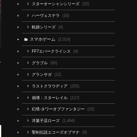
(32)
スターオーシャンシリーズ
(16)
ハーヴェステラ
(4)
軌跡シリーズ
スマホゲーム
(2,014)
(4)
FF7エバークライシス
ラ
(65)
グラブル
イ
(12)
グランサガ
(255)
ラストクラウディア
る
(117)
崩壊：スターレイル
(15)
幻塔-タワーオブファンタジー
(1,494)
洋菓子店ローズ
(9)
聖剣伝説エコーズオブマナ