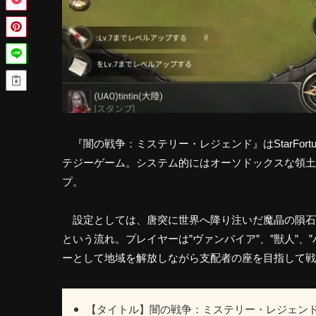
『闇の戦争：ミステリー・レジェンド』はStarFortu
テジーゲーム。システム的にはオーソドックスな領土
プ。
設定としては、唐突に世界へ降り注いだ魔晶の隕石
という流れ。プレイヤーは”ヴァンパイア”、”獣人”、
ーとして地域を解放しながら支配者の座を目指して戦
【タイトル】闇の戦争：ミステリー・レジェン