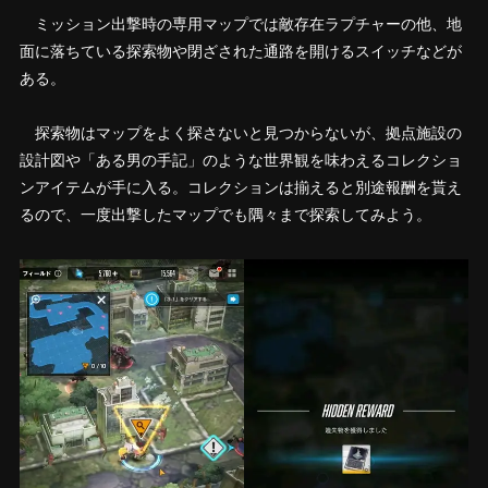
ミッション出撃時の専用マップでは敵存在ラプチャーの他、地
面に落ちている探索物や閉ざされた通路を開けるスイッチなどが
ある。
探索物はマップをよく探さないと見つからないが、拠点施設の
設計図や「ある男の手記」のような世界観を味わえるコレクショ
ンアイテムが手に入る。コレクションは揃えると別途報酬を貰え
るので、一度出撃したマップでも隅々まで探索してみよう。