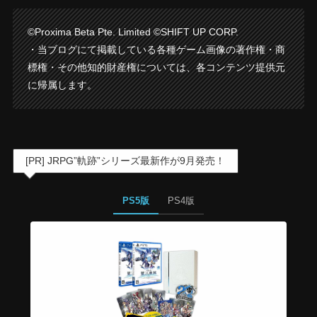
©Proxima Beta Pte. Limited ©SHIFT UP CORP.
・当ブログにて掲載している各種ゲーム画像の著作権・商
標権・その他知的財産権については、各コンテンツ提供元
に帰属します。
[PR] JRPG”軌跡”シリーズ最新作が9月発売！
PS5版
PS4版