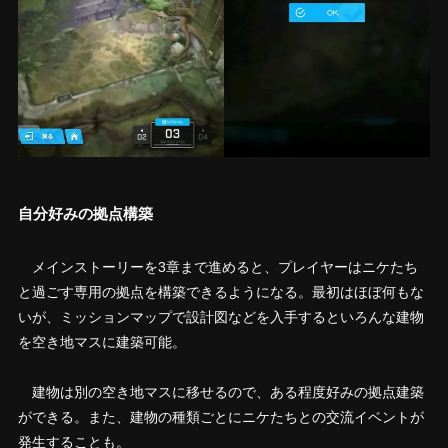
自分好みの拠点構築
メインストーリーを3章まで進めると、プレイヤーはニケたち
と過ごす専用の拠点を構築できるようになる。最初はほぼ何もな
いが、ミッションマップで設計図などを入手するといろんな建物
を空き地マスに建築可能。
建物は別の空き地マスに移せるので、ある程度好みの拠点建築
ができる。また、建物の種類ごとにニケたちとの交流イベントが
発生することも。