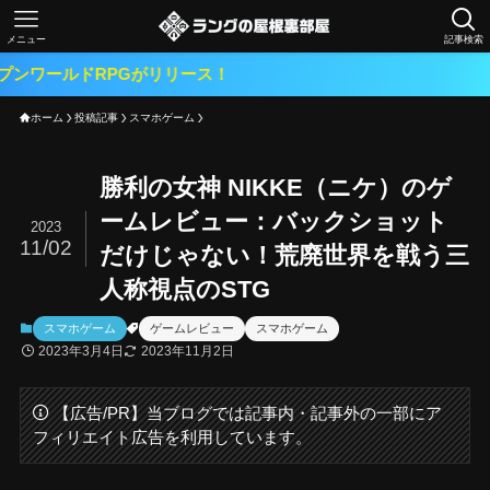
メニュー
記事検索
2
ホーム
投稿記事
スマホゲーム
勝利の女神 NIKKE（ニケ）のゲ
ームレビュー：バックショット
2023
11/02
だけじゃない！荒廃世界を戦う三
人称視点のSTG
スマホゲーム
ゲームレビュー
スマホゲーム
2023年3月4日
2023年11月2日
【広告/PR】当ブログでは記事内・記事外の一部にア
フィリエイト広告を利用しています。