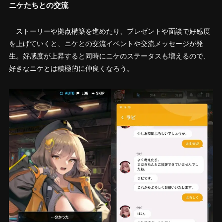
ニケたちとの交流
ストーリーや拠点構築を進めたり、プレゼントや面談で好感度
を上げていくと、ニケとの交流イベントや交流メッセージが発
生。好感度が上昇すると同時にニケのステータスも増えるので、
好きなニケとは積極的に仲良くなろう。