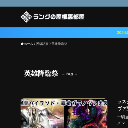
2024.5.23 『鳴
ホーム
投稿記事
英雄降臨祭
英雄降臨祭
– tag –
ラス
ヴァ
一騎当
メン..