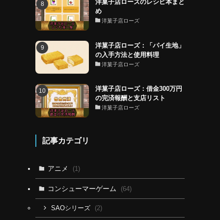
洋菓子店ローズのレシピ本まと
め
洋菓子店ローズ
洋菓子店ローズ：「パイ生地」
の入手方法と使用料理
洋菓子店ローズ
洋菓子店ローズ：借金300万円
の完済報酬と支店リスト
洋菓子店ローズ
記事カテゴリ
アニメ
(1)
コンシューマーゲーム
(64)
(2)
SAOシリーズ