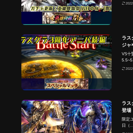
202
ラス
ジャ
VS
5.5~5
202
ラス
登場
限定ユ
日（..