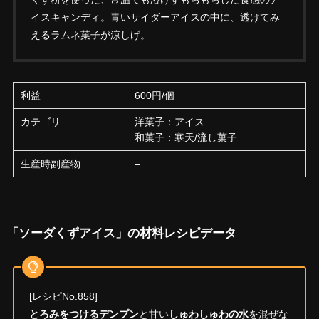
イスキャンディ。青いサイダーアイスの中に、透けてみ
えるラムネ菓子が涼しげ。
利益
600円/個
カテゴリ
洋菓子：アイス
和菓子：寒天/流し菓子
生産時副産物
–
「ソーダくずアイス」の材料レシピデータ
[レシピNo.858]
とろみをつけるデンプン
と甘い
しゅわしゅわの水
を混ぜな