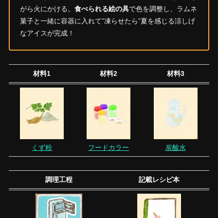
がら火にかける。
食べられる絵の具
で色を調整し、ラムネ
菓子と一緒に容器に入れて”凍らせたら”夏を感じる涼しげ
なアイスが完成！
材料1
材料2
材料3
くず粉
フードカラー
炭酸水
調理工程
記載レシピ本