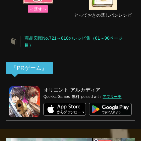
＜蒸す＞
とっておきの蒸しパンレシピ
商品図鑑No.721～810のレシピ集（81～90ページ
目）
『PRゲーム』
オリエント·アルカディア
Qookka Games
無料
posted with
アプリーチ