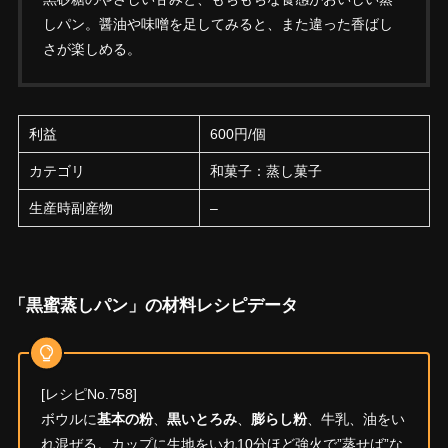
しパン。醤油や味噌を足してみると、また違った香ばし
さが楽しめる。
利益
600円/個
カテゴリ
和菓子：蒸し菓子
生産時副産物
–
「黒蜜蒸しパン」の材料レシピデータ
[レシピNo.758]
ボウルに
基本の粉
、
黒いとろみ
、
膨らし粉
、牛乳、油をい
れ混ぜる。カップに生地をいれ10分ほど強火で”蒸せば”な