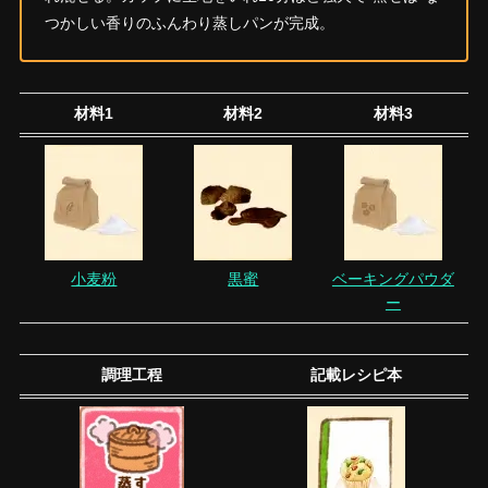
つかしい香りのふんわり蒸しパンが完成。
材料1
材料2
材料3
小麦粉
黒蜜
ベーキングパウダ
ー
調理工程
記載レシピ本