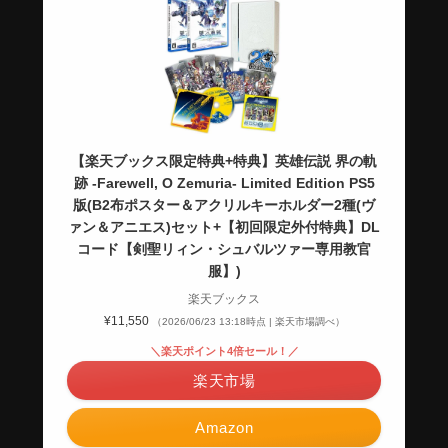
【楽天ブックス限定特典+特典】英雄伝説 界の軌
跡 -Farewell, O Zemuria- Limited Edition PS5
版(B2布ポスター＆アクリルキーホルダー2種(ヴ
ァン＆アニエス)セット+【初回限定外付特典】DL
コード【剣聖リィン・シュバルツァー専用教官
服】)
楽天ブックス
¥11,550
（2026/06/23 13:18時点 | 楽天市場調べ）
＼楽天ポイント4倍セール！／
楽天市場
Amazon