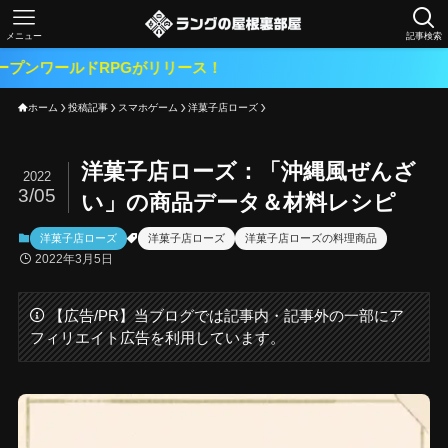
メニュー
記事検索
ドRPGがリリース！
ホーム
投稿記事
スマホゲーム
洋菓子店ローズ
洋菓子店ローズ：「沖縄風ぜんざ
2022
3/05
い」の商品データ＆材料レシピ
洋菓子店ローズ
洋菓子店ローズ
洋菓子店ローズの料理商品
2022年3月5日
【広告/PR】当ブログでは記事内・記事外の一部にア
フィリエイト広告を利用しています。