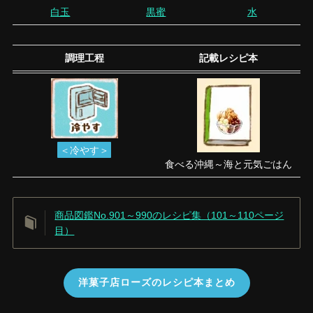
白玉
黒蜜
水
調理工程
記載レシピ本
＜冷やす＞
食べる沖縄～海と元気ごはん
商品図鑑No.901～990のレシピ集（101～110ページ
目）
洋菓子店ローズのレシピ本まとめ