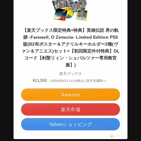
【楽天ブックス限定特典+特典】英雄伝説 界の軌
跡 -Farewell, O Zemuria- Limited Edition PS5
版(B2布ポスター＆アクリルキーホルダー2種(ヴ
ァン＆アニエス)セット+【初回限定外付特典】DL
コード【剣聖リィン・シュバルツァー専用教官
服】)
楽天ブックス
¥11,550
（2026/06/23 13:18時点 | 楽天市場調べ）
Amazon
楽天市場
Yahooショッピング
ポチップ