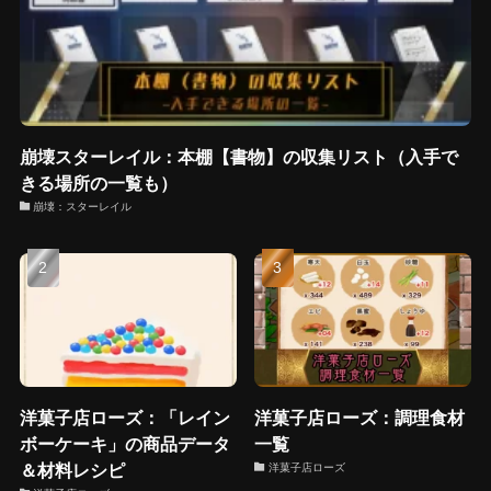
崩壊スターレイル：本棚【書物】の収集リスト（入手で
きる場所の一覧も）
崩壊：スターレイル
洋菓子店ローズ：「レイン
洋菓子店ローズ：調理食材
ボーケーキ」の商品データ
一覧
＆材料レシピ
洋菓子店ローズ