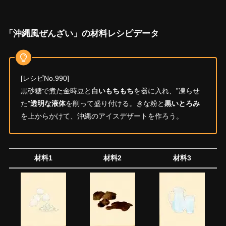
「沖縄風ぜんざい」の材料レシピデータ
[レシピNo.990]
黒砂糖で煮た金時豆と
白いもちもち
を器に入れ、”凍らせ
た”
透明な液体
を削って盛り付ける。きな粉と
黒いとろみ
を上からかけて、沖縄のアイスデザートを作ろう。
材料1
材料2
材料3